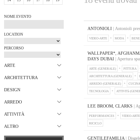
14
15
16
17
18
19
NOME EVENTO
ANTONIOLI
| Antonioli pre
LOCATION
VIDEO-ARTE
MODA
BENE
PERCORSO
WALLPAPER*, AFGHANM
DAYS DUBAI
| Apertura spa
ARTE
ARTE (GENERALE)
PITTURA
ARCHITETTURA (GENERALE)
ARCHITETTURA
ARREDO (GENERALE)
CUCIN
DESIGN
TECNOLOGIA
ATTIVITà (GENE
ARREDO
LEE BROOM, CLARKS
| Ap
ATTIVITÀ
PERFORMANCES
VIDEO-ARTE
RICICLO
ALTRO
GENTILEFAMILIA
| Disgel