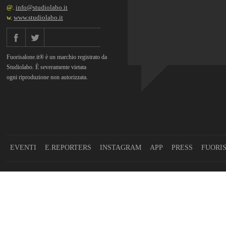
@.
info@studiolabo.it
w.
www.studiolabo.it
Fuorisalone.it® è un marchio registrato da
Studiolabo. È severamente vietata
ogni riproduzione non autorizzata.
EVENTI
E.REPORTERS
INSTAGRAM
APP
PRESS
FUORI