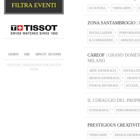
SCULTURA
VIDEO-ARTE
ZONA SANTAMBROGIO
| 
INSTALLAZIONI
PERFORMAN
ILLUMINAZIONE
ARREDO (GE
0
.
0
.
0
.
0
GIORNI
ORE
MINUTI
SECONDI
CAREOF
| GRAND DOMES
MILANO
OFFICIAL TIMEKEEPER FOR DESIGN
WEEK
ARTE (GENERALE)
INSTALLAZ
DESIGN (GENERALE)
GRAFIC
FOOD & BEVERAGE
SCUOLE,
IL CORAGGIO DEL PROP
FOTOGRAFIA
PERFORMANCE
PRESTIGIOUS CREATIVI
VIDEO-ARTE
DESIGN (GENERA