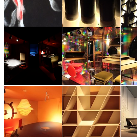
ELLE DECOR ITALIA: DESIGN FOR
ELLE DECOR ITALIA: DESIGN FOR
ELLE D
LIFE
LIFE
LIFE
Rosy Villa
Rosy Villa
Rosy Vil
ELLE DECOR ITALIA: DESIGN FOR
ELLE DECOR ITALIA: DESIGN FOR
ELLE D
LIFE
LIFE
LIFE
Anna Scagnellato
Anna Scagnellato
Anna Sca
ELLE DECOR ITALIA: DESIGN FOR
ELLE DECOR ITALIA: DESIGN FOR
ELLE D
LIFE
LIFE
LIFE
michela garneri
Marica Loparco
Marica L