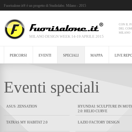
Fuorisalone.it® è un progetto di
Studiolabo
. Milano - 2015
CON IL P
DEL COM
MILANO
MILANO DESIGN WEEK 14-19 APRILE 2015
PERCORSI
EVENTI
SPECIALI
MAPPA
LIVE REP
LISTA
FOTO
COS'È IL FUORISALONE
E.REPORTER
FOTO
MAPPA
INSTAGRAM
SALONE DEL MOBILE
AGENDA PERSONALE
ASUS
HYUNDA
CONTAT
Eventi speciali
ASUS: ZENSATION
HYUNDAI: SCULPTURE IN MOT
2.0: HELIO CURVE
TATRAS MY HABITAT 2.0
LAZIO FACTORY DESIGN