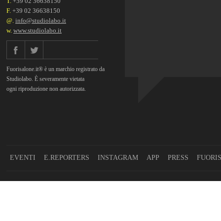
T.
+39 02 36638150
F.
+39 02 36638150
@.
info@studiolabo.it
w.
www.studiolabo.it
Fuorisalone.it® è un marchio registrato da
Studiolabo. È severamente vietata
ogni riproduzione non autorizzata.
EVENTI
E.REPORTERS
INSTAGRAM
APP
PRESS
FUORI