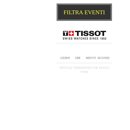
0
.
0
.
0
.
0
GIORNI
ORE
MINUTI
SECONDI
OFFICIAL TIMEKEEPER FOR DESIGN
WEEK