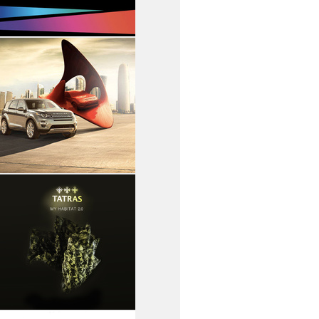
14
15
16
17
18
19
SPECIALE
EMBRACE - SENSORIAL
EXPERIENCE
SAMSUNG
14
15
16
17
18
19
SPECIALE
LAND ROVER PRESENTA
UNSTOPPABLE SPIRIT
LAND ROVER