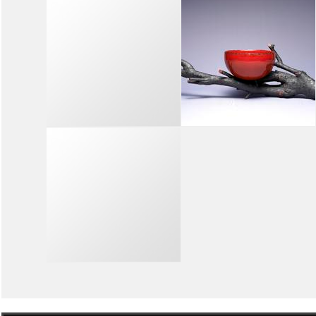
14
15
16
17
18
19
14
15
16
17
18
19
COTTO
MORONI GOMMA
‘PæTCHWORK/
“#LIFESTYLE
COLLECTION BY PIERO
@MORONIGOMMA”
LISSONI
14
15
16
17
18
19
14
15
16
17
18
19
ITALGENA
CIDIC : CHINA-
COSMETICI
ITALY DESIGN AND
INNOVATION
“GIOIELLI DAL MARE”
CENTER
“SHARING DESIGN: UTOPIA
OF CULTURE MAKERS”
14
15
16
17
18
19
MAGNA PARS
EVENT SPACE