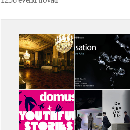
14
15
16
17
18
19
14
15
16
17
18
19
SPECIALE
SPECIALE
AIRBNB E FABRICA
ASUS: ZENSATION
ASUS
PRESENTANO
HOUSEWARMING
AIRBNB