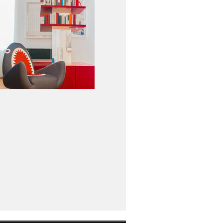
14
15
16
17
18
19
DIP'ASSAGGIO
“ABITALASEDIA”. PRENDITI
UNA PAUSA DI RELAX A
POCHI PASSI DA VIA
TORTONA…
14
15
16
17
18
19
MADE.COM
@HOME WITH MADE.COM