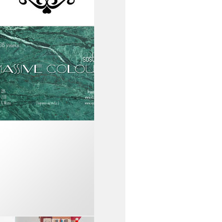
14
15
16
17
18
19
GREECE IS FOR
LOVERS &
ANGELOS BRATIS
'ONLY THE TANNED
SURVIVE'
14
15
16
17
18
19
STUDIOSVS
'SOSTILLA: MASSIVE
COLOUR'