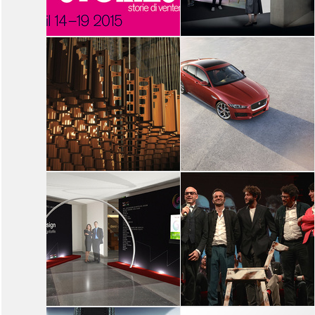
14
15
16
17
18
19
14
15
16
17
18
19
SPECIALE
SPECIALE
DOMUS: YOUTHFUL
ELLE DECOR ITALIA:
STORIES
DESIGN FOR LIFE
DOMUS
ELLE DECOR
ITALIA
14
15
16
17
18
19
14
15
16
17
18
19
SPECIALE
SPECIALE
HYUNDAI: SCULPTURE IN
JAGUAR AT
MOTION 2.0: HELIO CURVE
DESIGNJUNCTION EDIT
HYUNDAI
MILAN
JAGUAR