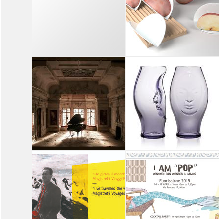
PISA â€“ SCUOLA DI
VIBRAZIONI DI CARTA E
INGEGNERIA â€“
COLORE
DESTEC
TERRITORIO - NATURA -
ARCHITETTURA
14
15
16
17
18
19
14
15
16
17
18
19
F.LLI CAPPELLETTI,
CONSORZIO LA
ROBERTA
TRENTINA
CANESTRO,
'A DESIGNER A DAY'
'5.2.6. ARCHITETTURA
FUORISALONE 2015
MOBILE'. ROBERTA
CANESTRO PER F.LLI
CAPPELLETTI
14
15
16
17
18
19
14
15
16
17
18
19
DAMNÂ° & MOSCA
CARLTON HOTEL
PARTNERS
BAGLIONI
'A MATTER OF PERCEPTION,
'AMAZING GLASSES' VENINI
PRODUCTS & MATERIALS' A
GLASSWORKS BY ITALIAN
PALAZZO LITTA
DESIGN MASTERS