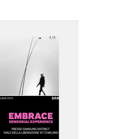
14
15
16
17
18
19
SPECIALE
BEYOND COLOUR
DAVIDE GROPPI