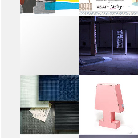
14
15
16
17
18
19
14
15
16
17
18
19
FONDAZIONE
ASAP LTD
STUDIO MUSEO
'I AM POP' DESIGNER 60'S
VICO MAGISTRETTI
DRESSES AND LAMPS
'HO GIRATO IL MONDO...'
MAGISTRETTI VIAGGI
PROGETTI
14
15
16
17
18
19
14
15
16
17
18
19
PAULA
STUDIO BLOND &
CADEMARTORI,
BIEBER
ATELIER BIAGETTI
'SLEEP WITH US'
'PAULA' BY PAULA
CADEMARTORI & ATELIER
BIAGETTI