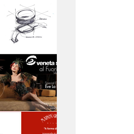
14
15
16
17
18
19
SPECIALE
TATRAS MY HABITAT 2.0
TATRAS
14
15
16
17
18
19
NULLAME
NULLAME - THE TIME TO
BE
14
15
16
17
18
19
VENETA SEDIE
'#FEELING VENETASEDIE'