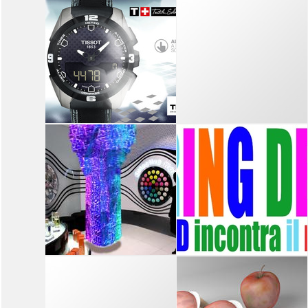
14
15
16
17
18
19
14
15
16
17
18
19
SPECIALE
SPECIALE
LAZIO FACTORY DESIGN
MILANO DESIGN AWARD
LAZIO INNOVA SPA,
ELITA
UNIONCAMERE
LAZIO, REGIONE
LAZIO
14
15
16
17
18
19
14
15
16
17
18
19
SPECIALE
GIOPAGANI
COUTURE
TISSOT: UNA SETTIMANA DI
LUCE PER UN ANNO DI
INTERIOR EXPERIENCE
ENERGIA
TISSOT
14
15
16
17
18
19
14
15
16
17
18
19
SEPHORA
MILANO MAKERS,
UNIVERSITÃ DI
SENSUATIONAL: