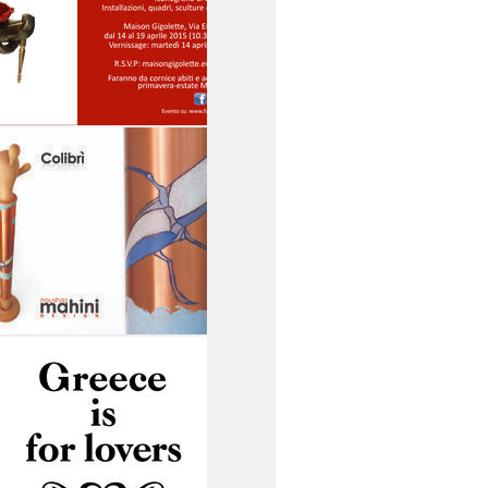
14
15
16
17
18
19
MAISON
GIGOLETTE S.R.L
'A FORMA DI CUORE'
ICONOGRAFIA DI UN
SIMBOLO
14
15
16
17
18
19
NOUSHAZ MAHINI
DESIGN
'COLIBRI'' PRESENTATO
PRESSO ALICE IN
WONDERLAND