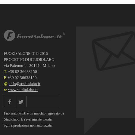
FUORISALONE.IT © 2015
PROGETTO DI STUDIOLABO
via Palermo 1 - 20121 - Milano
T.
+39 02 36638150
F.
+39 02 36638150
@.
info@studiolabo.it
w.
www.studiolabo.it
Fuorisalone.it® è un marchio registrato da
Studiolabo. È severamente vietata
ogni riproduzione non autorizzata.