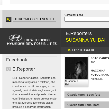
Cerca per zona
FILTRI CATEGORIE EVENTI
E.Reporters
SUSANNA YU BAI
92
PROFILI INSERITI
FOTO CARIC
Facebook
105
E.Reporter
MACCHINA
FOTOGRAFI
DEF: Reporter digitale. Soggetto con
Nikon D80
Susanna Yu
macchina fotografica o telefono, che
Bai
in autonomia scatta immagini, ferma
sguardi, punti di vista sugli eventi, e li
riporta in real time sul portale. Nasce
con l’E-design, un ruolo professionale
che attraverso le tecnologie digitali
produce e condivide informazioni