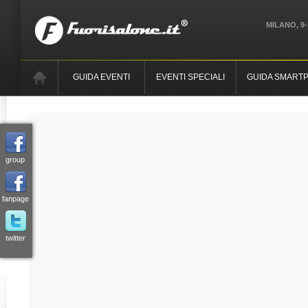
MILANO, 9-
GUIDA EVENTI
EVENTI SPECIALI
GUIDA SMART
group
fanpage
twitter