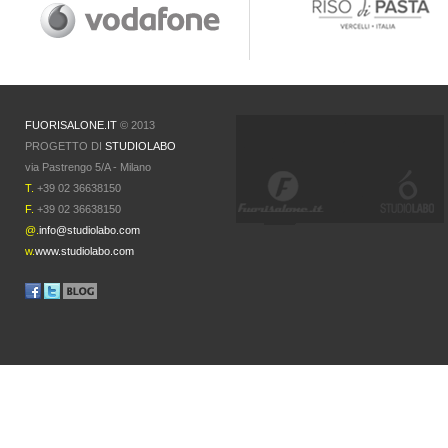
FUORISALONE.IT
© 2013
PROGETTO DI
STUDIOLABO
via Pastrengo 5/A - Milano
T.
+39 02 36638150
F.
+39 02 36638150
@.
info@studiolabo.com
w.
www.studiolabo.com