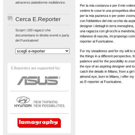
attraverso piattaforme multidevice.
Per la mia costanza e per il mio voler
vedere le cose in una prospettiva div
per la mia pazienza e per poter zoom
Cerca E.Reporter
con l'obbiettivo del mio occhio da aspi
designer i dettagli in terra meneghina,
Scopri i 100 ragazzi che
una ragazza con gli occhi a mandorla
documentano in diretta eventi e party
milanese di nascita, mi propongo com
del Fuorisalone!
reporter al Fuorisalone.
For my steadiness and for my will to 
the things in a different perspective, 
patience and for the possibility to zoo
the eye of an aspiring designer and to
catch the details in Milano, from a girl 
almond eye, born in Milano, i offer my 
as E-reporter at Fuorisalone.