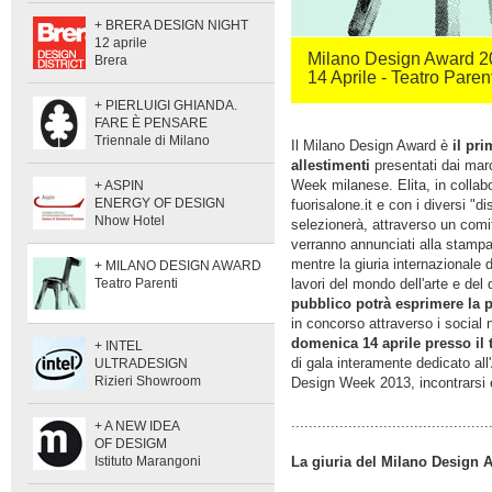
+ BRERA DESIGN NIGHT
12 aprile
Milano Design Award 2
Brera
14 Aprile - Teatro Paren
+ PIERLUIGI GHIANDA.
FARE È PENSARE
Triennale di Milano
Il Milano Design Award è
il pr
allestimenti
presentati dai marc
Week milanese. Elita, in colla
+ ASPIN
ENERGY OF DESIGN
fuorisalone.it e con i diversi "dis
Nhow Hotel
selezionerà, attraverso un comi
verranno annunciati alla stampa e
mentre la giuria internazionale d
+ MILANO DESIGN AWARD
Teatro Parenti
lavori del mondo dell'arte e del 
pubblico potrà esprimere la 
in concorso attraverso i social
domenica 14 aprile presso il 
+ INTEL
di gala interamente dedicato all
ULTRADESIGN
Rizieri Showroom
Design Week 2013, incontrarsi e 
.............................................
+ A NEW IDEA
OF DESIGM
Istituto Marangoni
La giuria del Milano Design 