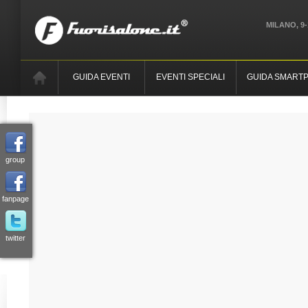
MILANO, 9-
GUIDA EVENTI
EVENTI SPECIALI
GUIDA SMART
group
fanpage
twitter