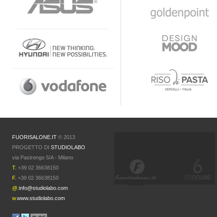
FUORISALONE.IT
© 2013
PROGETTO DI
STUDIOLABO
via Pastrengo 5/A - Milano
T.
+39 02 36638150
F.
+39 02 36638150
@.
info@studiolabo.com
w.
www.studiolabo.com