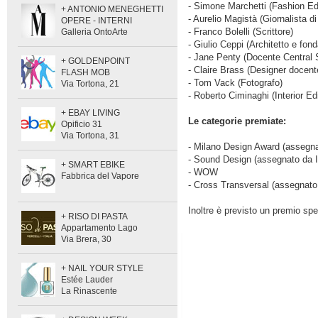
- Simone Marchetti (Fashion Edit
+ ANTONIO MENEGHETTI
- Aurelio Magistà (Giornalista d
OPERE - INTERNI
- Franco Bolelli (Scrittore)
Galleria OntoArte
- Giulio Ceppi (Architetto e fond
- Jane Penty (Docente Central S
+ GOLDENPOINT
- Claire Brass (Designer docent
FLASH MOB
- Tom Vack (Fotografo)
Via Tortona, 21
- Roberto Ciminaghi (Interior Ed
+ EBAY LIVING
Le categorie premiate:
Opificio 31
Via Tortona, 31
- Milano Design Award (assegna
- Sound Design (assegnato da 
+ SMART EBIKE
- WOW
Fabbrica del Vapore
- Cross Transversal (assegnat
Inoltre è previsto un premio s
+ RISO DI PASTA
Appartamento Lago
Via Brera, 30
+ NAIL YOUR STYLE
Estée Lauder
La Rinascente