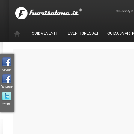
MILANO, 9-
GUIDA EVENTI
EVENTI SPECIALI
GUIDA SMART
group
fanpage
twitter