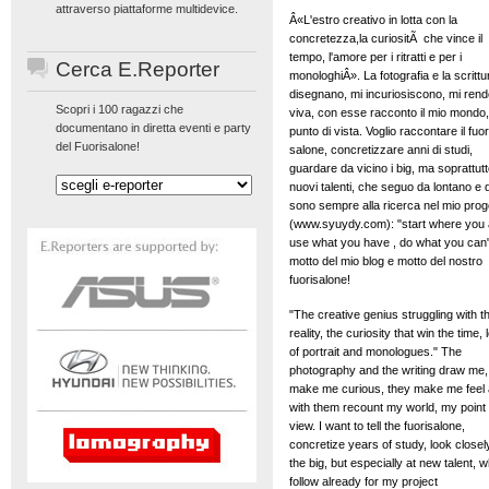
attraverso piattaforme multidevice.
Â«L'estro creativo in lotta con la
concretezza,la curiositÃ che vince il
tempo, l'amore per i ritratti e per i
Cerca E.Reporter
monologhiÂ». La fotografia e la scrittu
disegnano, mi incuriosiscono, mi ren
Scopri i 100 ragazzi che
viva, con esse racconto il mio mondo, 
documentano in diretta eventi e party
punto di vista. Voglio raccontare il fuor
del Fuorisalone!
salone, concretizzare anni di studi,
guardare da vicino i big, ma soprattutt
nuovi talenti, che seguo da lontano e d
sono sempre alla ricerca nel mio prog
(www.syuydy.com): "start where you 
use what you have , do what you can" 
motto del mio blog e motto del nostro
fuorisalone!
"The creative genius struggling with t
reality, the curiosity that win the time, 
of portrait and monologues." The
photography and the writing draw me,
make me curious, they make me feel a
with them recount my world, my point 
view. I want to tell the fuorisalone,
concretize years of study, look closel
the big, but especially at new talent, w
follow already for my project