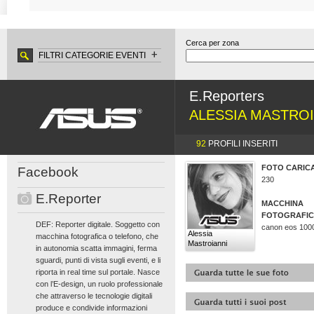
Cerca per zona
FILTRI CATEGORIE EVENTI
E.Reporters
ALESSIA MASTROI
92
PROFILI INSERITI
FOTO CARIC
Facebook
230
E.Reporter
MACCHINA
FOTOGRAFI
DEF: Reporter digitale. Soggetto con
canon eos 100
Alessia
macchina fotografica o telefono, che
Mastroianni
in autonomia scatta immagini, ferma
sguardi, punti di vista sugli eventi, e li
riporta in real time sul portale. Nasce
con l’E-design, un ruolo professionale
che attraverso le tecnologie digitali
produce e condivide informazioni