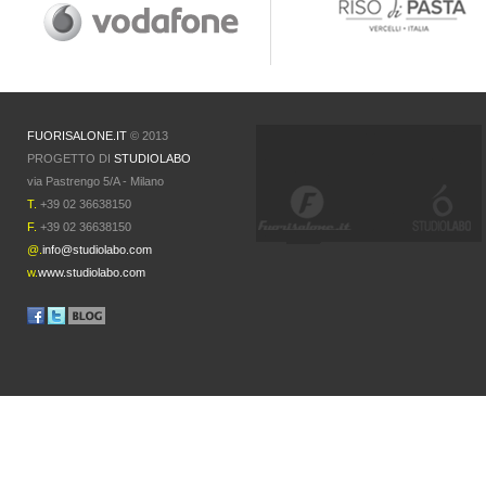
FUORISALONE.IT
© 2013
PROGETTO DI
STUDIOLABO
via Pastrengo 5/A - Milano
T.
+39 02 36638150
F.
+39 02 36638150
@.
info@studiolabo.com
w.
www.studiolabo.com