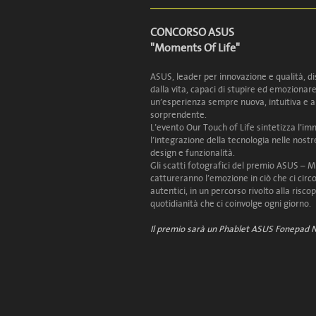
SLIDEART
SLIDEAR
CONCORSO ASUS
marco mannacio soderini
Massimo
"Moments Of Life"
ASUS, leader per innovazione e qualità, di
dalla vita, capaci di stupire ed emozionar
un’esperienza sempre nuova, intuitiva e 
sorprendente.
L’evento Our Touch of Life sintetizza l’i
l’integrazione della tecnologia nelle nostre 
design e funzionalità.
Gli scatti fotografici del premio ASUS – 
cattureranno l’emozione in ciò che ci circ
autentici, in un percorso rivolto alla riscop
quotidianità che ci coinvolge ogni giorno.
Il premio sarà un Phablet ASUS Fonepad 