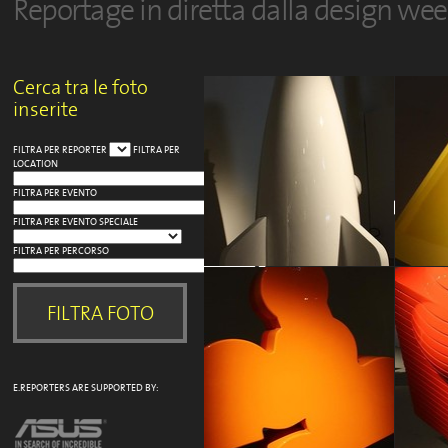
Reportage in diretta dalla design we
Cerca tra le foto
inserite
FILTRA PER REPORTER
FILTRA PER
LOCATION
FILTRA PER EVENTO
FILTRA PER EVENTO SPECIALE
FILTRA PER PERCORSO
E.REPORTERS ARE SUPPORTED BY:
SLIDEART
SLIDEAR
Irene Cavaliere
Irene Ca