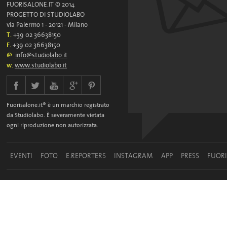
FUORISALONE.IT © 2014
PROGETTO DI STUDIOLABO
via Palermo 1 - 20121 - Milano
T.
+39 02 36638150
F.
+39 02 36638150
@.
info@studiolabo.it
w.
www.studiolabo.it
Fuorisalone.it® è un marchio registrato
da Studiolabo. È severamente vietata
ogni riproduzione non autorizzata.
EVENTI
FOTO
E.REPORTERS
INSTAGRAM
APP
PRESS
FUOR