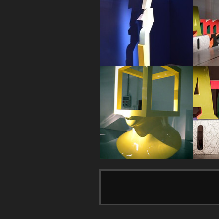
SLIDEART
SLIDEAR
Alice Ronchi
Frances
SLIDEART
SLIDEAR
Francesca Padovan
Frances