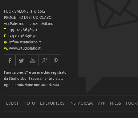
FUORISALONE.IT © 2014
PROGETTO DI STUDIOLABO
via Palermo 1 - 20121 - Milano
T.
+39 02 36638150
F.
+39 02 36638150
@.
info@studiolabo.it
w.
www.studiolabo.it
Fuorisalone.it® è un marchio registrato
da Studiolabo. È severamente vietata
ogni riproduzione non autorizzata.
EVENTI
FOTO
E.REPORTERS
INSTAGRAM
APP
PRESS
FUOR