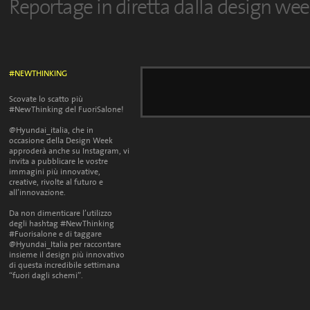
Reportage in diretta dalla design we
#NEWTHINKING
Scovate lo scatto più
#NewThinking del FuoriSalone!
@Hyundai_italia, che in
occasione della Design Week
approderà anche su Instagram, vi
invita a pubblicare le vostre
immagini più innovative,
creative, rivolte al futuro e
all’innovazione.
Da non dimenticare l’utilizzo
degli hashtag #NewThinking
#Fuorisalone e di taggare
@Hyundai_Italia per raccontare
insieme il design più innovativo
di questa incredibile settimana
“fuori dagli schemi”.