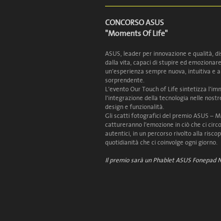
GREEN VILLAGE
GREEN V
CONCORSO ASUS
Lara Sirtori
Lara Sirt
"Moments Of Life"
ASUS, leader per innovazione e qualità, di
dalla vita, capaci di stupire ed emozionar
un’esperienza sempre nuova, intuitiva e 
sorprendente.
L’evento Our Touch of Life sintetizza l’i
l’integrazione della tecnologia nelle nostre 
design e funzionalità.
Gli scatti fotografici del premio ASUS – 
cattureranno l’emozione in ciò che ci circ
autentici, in un percorso rivolto alla riscop
quotidianità che ci coinvolge ogni giorno.
Il premio sarà un Phablet ASUS Fonepad 