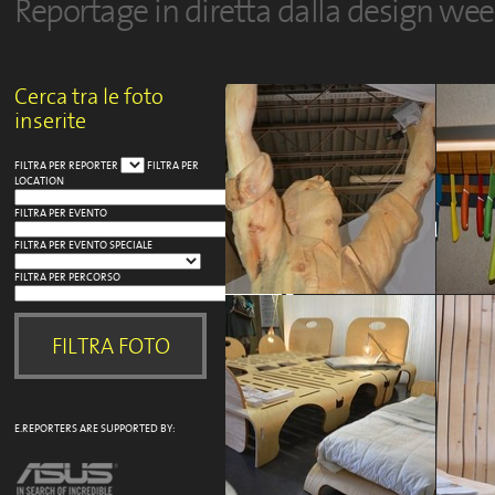
Reportage in diretta dalla design we
Cerca tra le foto
inserite
FILTRA PER REPORTER
FILTRA PER
LOCATION
FILTRA PER EVENTO
FILTRA PER EVENTO SPECIALE
FILTRA PER PERCORSO
E.REPORTERS ARE SUPPORTED BY:
GREEN VILLAGE
GREEN V
Andrea Villa
Andrea V