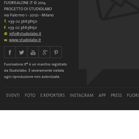
FUORISALONE.IT © 2014
PROGETTO DI STUDIOLABO
via Palermo 1 - 20121 - Milano
T.
+39 02 36638150
F.
+39 02 36638150
@.
info@studiolabo.it
w.
www.studiolabo.it
Fuorisalone.it® è un marchio registrato
da Studiolabo. È severamente vietata
ogni riproduzione non autorizzata.
EVENTI
FOTO
E.REPORTERS
INSTAGRAM
APP
PRESS
FUOR