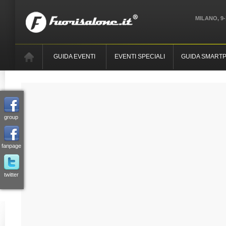
MILANO, 9-
GUIDA EVENTI
EVENTI SPECIALI
GUIDA SMART
group
fanpage
twitter