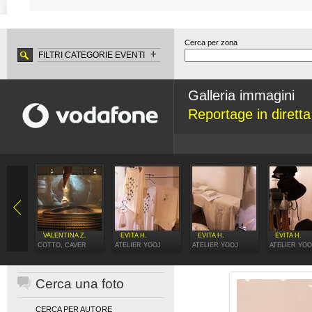
Cerca per zona
FILTRI CATEGORIE EVENTI
Galleria immagini
Reportage in dirett
VALENTINA Z.
EVITA H.
EVITA H.
EVITA H.
COTTO, CAVER
ATELIER YOOJ
ATELIER YOOJ
ATELIER YOO
Cerca una foto
CERCA PER AUTORE