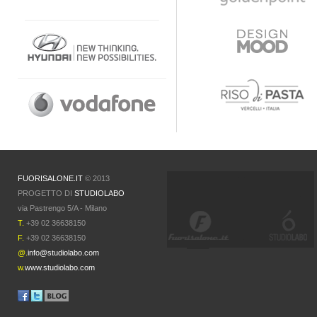
FUORISALONE.IT
© 2013
PROGETTO DI
STUDIOLABO
via Pastrengo 5/A - Milano
T.
+39 02 36638150
F.
+39 02 36638150
@.
info@studiolabo.com
w.
www.studiolabo.com