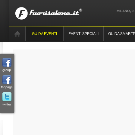
MILANO, 9-
GUIDA EVENTI
EVENTI SPECIALI
GUIDA SMART
group
fanpage
twitter