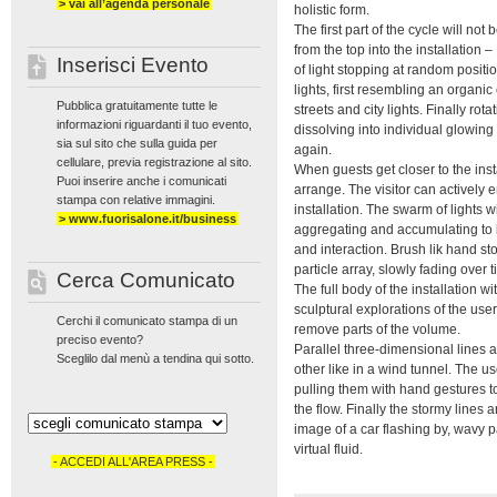
> vai all’agenda personale
holistic form.
The first part of the cycle will not b
from the top into the installation –
Inserisci Evento
of light stopping at random positi
lights, first resembling an organic
Pubblica gratuitamente tutte le
streets and city lights. Finally ro
informazioni riguardanti il tuo evento,
dissolving into individual glowing d
sia sul sito che sulla guida per
again.
cellulare, previa registrazione al sito.
When guests get closer to the insta
Puoi inserire anche i comunicati
arrange. The visitor can actively 
stampa con relative immagini.
installation. The swarm of lights wi
> www.fuorisalone.it/business
aggregating and accumulating to
and interaction. Brush lik hand st
particle array, slowly fading over t
Cerca Comunicato
The full body of the installation wi
sculptural explorations of the user
Cerchi il comunicato stampa di un
remove parts of the volume.
preciso evento?
Parallel three-dimensional lines 
Sceglilo dal menù a tendina qui sotto.
other like in a wind tunnel. The u
pulling them with hand gestures t
the flow. Finally the stormy lines
image of a car flashing by, wavy pat
virtual fluid.
- ACCEDI ALL'AREA PRESS -