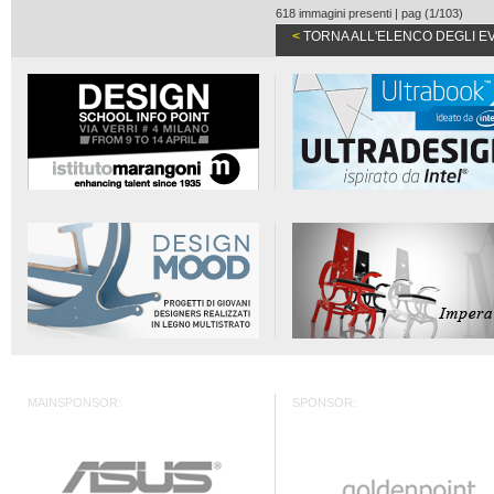
618 immagini presenti | pag (1/103)
<
TORNA ALL'ELENCO DEGLI E
MAINSPONSOR:
SPONSOR: