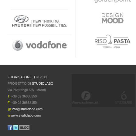
FUORISALONE.IT
© 2013
PROGETTO DI
STUDIOLABO
via Pastrengo 5/A - Milano
T.
+39 02 36638150
F.
+39 02 36638150
@.
info@studiolabo.com
w.
www.studiolabo.com