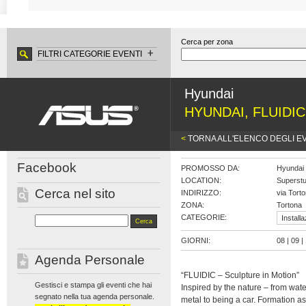
Cerca per zona
FILTRI CATEGORIE EVENTI
Hyundai
HYUNDAI, FLUIDI
<
TORNA ALL'ELENCO DEGLI E
Facebook
PROMOSSO DA:
Hyundai
LOCATION:
Superstu
Cerca nel sito
INDIRIZZO:
via Tort
ZONA:
Tortona
CATEGORIE:
Installa
GIORNI:
08 | 09 | 
Agenda Personale
“FLUIDIC – Sculpture in Motion”
Gestisci e stampa gli eventi che hai
Inspired by the nature – from wate
segnato nella tua agenda personale.
metal to being a car. Formation a