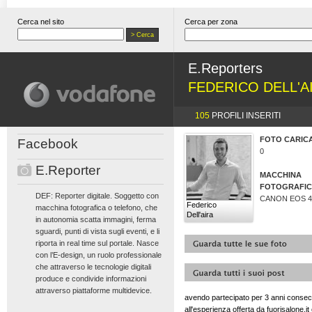
Cerca nel sito
Cerca per zona
E.Reporters
FEDERICO DELL'A
105
PROFILI INSERITI
FOTO CARIC
Facebook
0
E.Reporter
MACCHINA
FOTOGRAFI
DEF: Reporter digitale. Soggetto con
CANON EOS 4
Federico
macchina fotografica o telefono, che
Dell'aira
in autonomia scatta immagini, ferma
sguardi, punti di vista sugli eventi, e li
riporta in real time sul portale. Nasce
con l’E-design, un ruolo professionale
che attraverso le tecnologie digitali
produce e condivide informazioni
attraverso piattaforme multidevice.
avendo partecipato per 3 anni consecu
all'esperienza offerta da fuorisalone.i