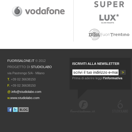
FUORISALONE.IT
© 2012
ISCRIVITI ALLA NEWSLETTER
PROGETTO DI
STUDIOLABO
via Pastrengo 5/A - Milano
Prima di aderire leggi
l’informativa
T.
+39 02 36638150
F.
+39 02 36638150
@.
info@studiolabo.com
w.
www.studiolabo.com