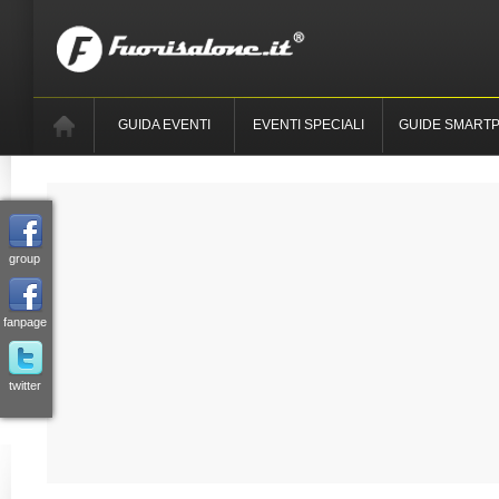
GUIDA EVENTI
EVENTI SPECIALI
GUIDE SMART
group
fanpage
twitter