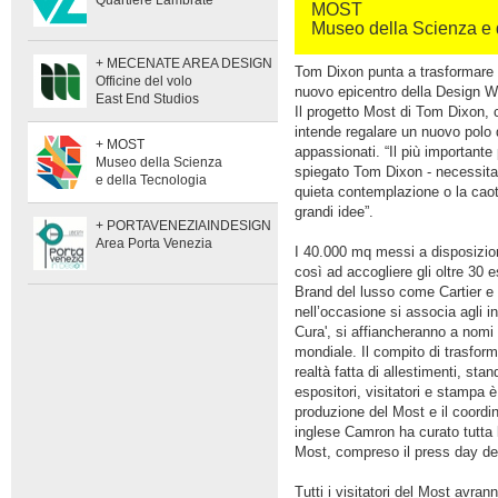
Quartiere Lambrate
MOST
Museo della Scienza e 
+ MECENATE AREA DESIGN
Tom Dixon punta a trasformare 
Officine del volo
nuovo epicentro della Design 
East End Studios
Il progetto Most di Tom Dixon, c
intende regalare un nuovo polo di
+ MOST
appassionati. “Il più importante
Museo della Scienza
spiegato Tom Dixon - necessita
e della Tecnologia
quieta contemplazione o la caot
grandi idee”.
+ PORTAVENEZIAINDESIGN
Area Porta Venezia
I 40.000 mq messi a disposizion
così ad accogliere gli oltre 30 
Brand del lusso come Cartier e
nell’occasione si associa agli in
Cura', si affiancheranno a nomi
mondiale. Il compito di trasfor
realtà fatta di allestimenti, stan
espositori, visitatori e stampa è
produzione del Most e il coordina
inglese Camron ha curato tutta l
Most, compreso il press day del
Tutti i visitatori del Most avrann