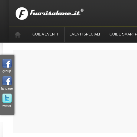
GUIDA EVENTI
EVENTI SPECIALI
GUIDE SMART
group
fanpage
twitter