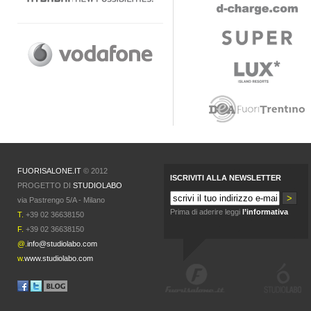
FUORISALONE.IT
© 2012
ISCRIVITI ALLA NEWSLETTER
PROGETTO DI
STUDIOLABO
via Pastrengo 5/A - Milano
Prima di aderire leggi
l’informativa
T.
+39 02 36638150
F.
+39 02 36638150
@.
info@studiolabo.com
w.
www.studiolabo.com