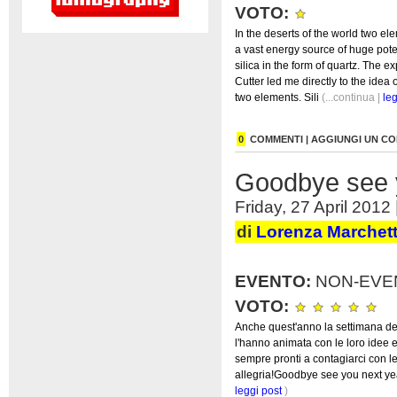
VOTO:
In the deserts of the world two e
a vast energy source of huge poten
silica in the form of quartz. The e
Cutter led me directly to the idea
two elements. Sili
(...continua |
leg
0
COMMENTI | AGGIUNGI UN 
Goodbye see y
Friday, 27 April 2012 
di
Lorenza Marchett
EVENTO:
NON-EVE
VOTO:
Anche quest'anno la settimana del 
l'hanno animata con le loro idee e 
sempre pronti a contagiarci con le 
allegria!Goodbye see you next yea
leggi post
)