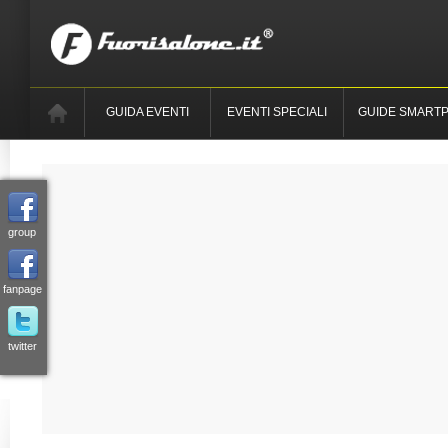
GUIDA EVENTI
EVENTI SPECIALI
GUIDE SMART
group
fanpage
twitter