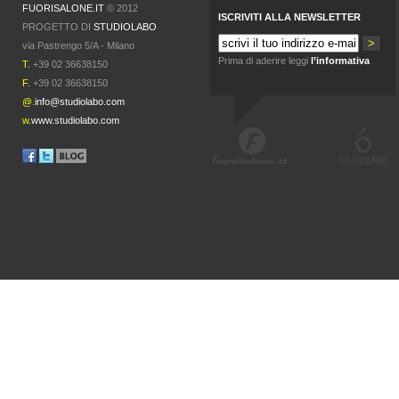
FUORISALONE.IT
© 2012
ISCRIVITI ALLA NEWSLETTER
PROGETTO DI
STUDIOLABO
via Pastrengo 5/A - Milano
Prima di aderire leggi
l’informativa
T.
+39 02 36638150
F.
+39 02 36638150
@.
info@studiolabo.com
w.
www.studiolabo.com