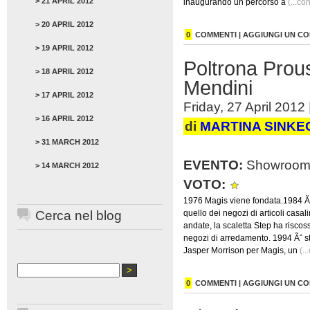
> 21 APRIL 2012
inaugurando un percorso a
(...co
> 20 APRIL 2012
0
COMMENTI | AGGIUNGI UN 
> 19 APRIL 2012
Poltrona Prou
> 18 APRIL 2012
Mendini
> 17 APRIL 2012
Friday, 27 April 2012 
> 16 APRIL 2012
di
MARTINA SINKE
> 31 MARCH 2012
EVENTO:
Showroom
> 14 MARCH 2012
VOTO:
1976 Magis viene fondata.1984 Ãˆ
Cerca nel blog
quello dei negozi di articoli cas
andate, la scaletta Step ha risco
negozi di arredamento. 1994 Ãˆ st
Jasper Morrison per Magis, un
(..
0
COMMENTI | AGGIUNGI UN 