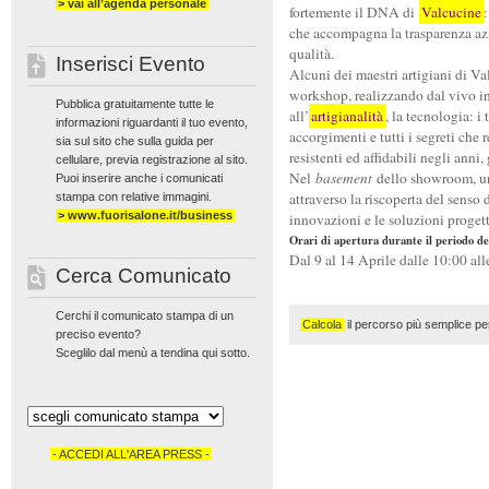
> vai all’agenda personale
fortemente il DNA di
Valcucine
che accompagna la trasparenza azien
qualità.
Inserisci Evento
Alcuni dei maestri artigiani di V
workshop, realizzando dal vivo in
Pubblica gratuitamente tutte le
all’
artigianalità
, la tecnologia: i
informazioni riguardanti il tuo evento,
accorgimenti e tutti i segreti che
sia sul sito che sulla guida per
resistenti ed affidabili negli anni
cellulare, previa registrazione al sito.
Nel
basement
dello showroom, un’
Puoi inserire anche i comunicati
attraverso la riscoperta del senso d
stampa con relative immagini.
> www.fuorisalone.it/business
innovazioni e le soluzioni proget
Orari di apertura durante il periodo d
Dal 9 al 14 Aprile dalle 10:00 al
Cerca Comunicato
Cerchi il comunicato stampa di un
Calcola
il percorso più semplice per
preciso evento?
Sceglilo dal menù a tendina qui sotto.
- ACCEDI ALL'AREA PRESS -