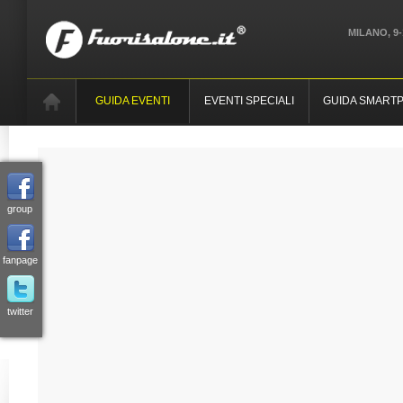
MILANO, 9-
GUIDA EVENTI
EVENTI SPECIALI
GUIDA SMART
group
fanpage
twitter