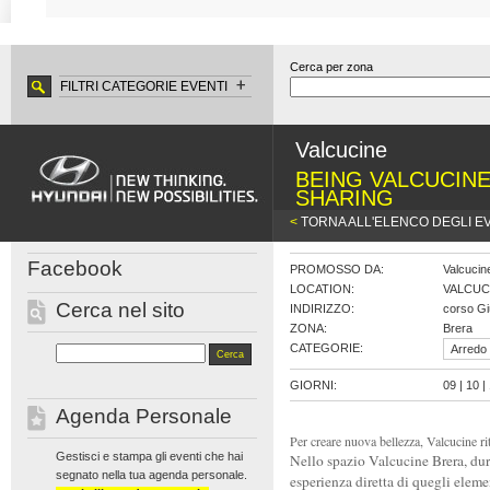
Cerca per zona
FILTRI CATEGORIE EVENTI
Valcucine
BEING VALCUCINE
SHARING
<
TORNA ALL'ELENCO DEGLI E
Facebook
PROMOSSO DA:
Valcucin
LOCATION:
VALCUC
Cerca nel sito
INDIRIZZO:
corso Gi
ZONA:
Brera
CATEGORIE:
Arredo 
GIORNI:
09 | 10 | 
Agenda Personale
Per creare nuova bellezza, Valcucine ri
Gestisci e stampa gli eventi che hai
Nello spazio Valcucine Brera, dur
segnato nella tua agenda personale.
esperienza diretta di quegli eleme