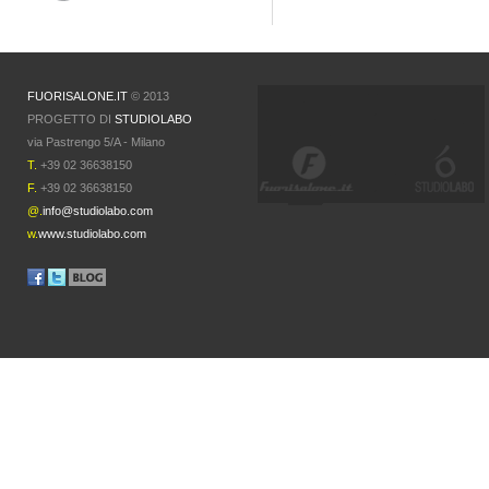
FUORISALONE.IT
© 2013
PROGETTO DI
STUDIOLABO
via Pastrengo 5/A - Milano
T.
+39 02 36638150
F.
+39 02 36638150
@.
info@studiolabo.com
w.
www.studiolabo.com