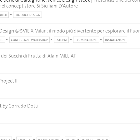
e perle di Caltagirone, Venice Design Week
| Presentazione del c
el concept store Sì Siciliani D'Autore
IELLI
PRODUCT DESIGN
 Design @5VIE X Milan: il modo più divertente per esplorare il Fuor
TE
CONFERENZE, WORKSHOP
ESTERNI
ILLUMINAZIONE
INSTALLAZIONI
 dei Succhi di Frutta di Alain MILLIAT
Project II
t by Corrado Dotti