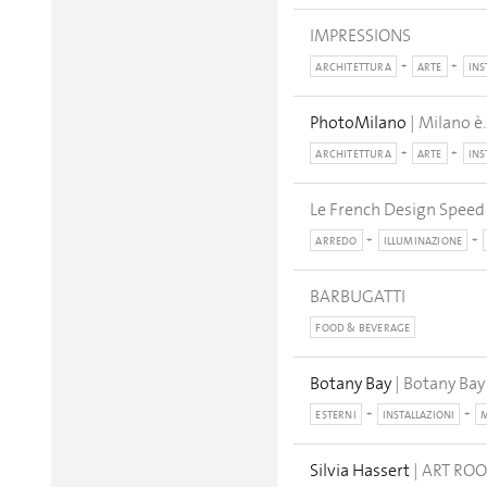
IMPRESSIONS
ARCHITETTURA
ARTE
INS
PhotoMilano
| Milano è.
ARCHITETTURA
ARTE
INS
Le French Design Speed
ARREDO
ILLUMINAZIONE
BARBUGATTI
FOOD & BEVERAGE
Botany Bay
| Botany Ba
ESTERNI
INSTALLAZIONI
M
Silvia Hassert
| ART RO