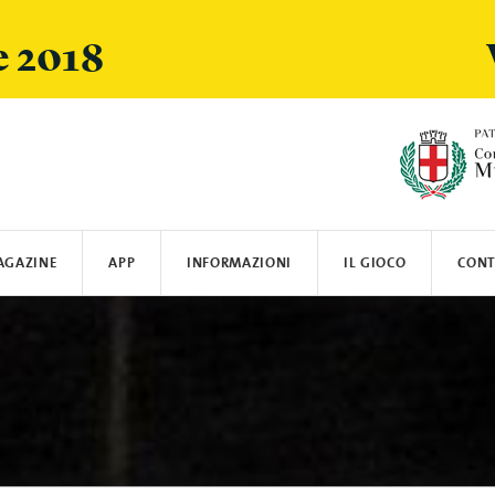
e 2018
AGAZINE
APP
INFORMAZIONI
IL GIOCO
CONT
ARSI
SPOTIFY
LOGISTICA E SPEDIZIONI
CRANIO CREATIONS
LEGO
MIELE
SUN'S GOOD
OYBÒ