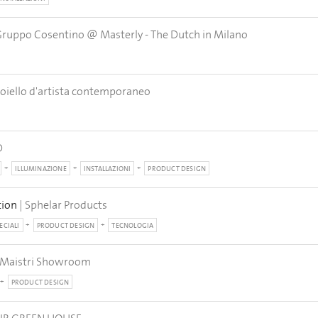
Gruppo Cosentino @ Masterly - The Dutch in Milano
oiello d'artista contemporaneo
D
ILLUMINAZIONE
INSTALLAZIONI
PRODUCT DESIGN
tion
| Sphelar Products
ECIALI
PRODUCT DESIGN
TECNOLOGIA
 - Maistri Showroom
PRODUCT DESIGN