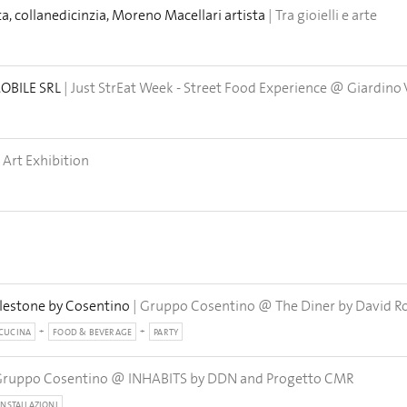
a, collanedicinzia, Moreno Macellari artista
| Tra gioielli e arte
MOBILE SRL
| Just StrEat Week - Street Food Experience @ Giardino
o Art Exhibition
ilestone by Cosentino
| Gruppo Cosentino @ The Diner by David R
CUCINA
FOOD & BEVERAGE
PARTY
Gruppo Cosentino @ INHABITS by DDN and Progetto CMR
INSTALLAZIONI