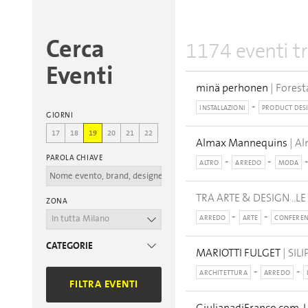
Cerca
1174 eventi tr
Eventi
minä perhonen
| Fores
INSTALLAZIONI
PRODUCT DES
GIORNI
17
18
19
20
21
22
Almax Mannequins
| Al
PAROLA CHIAVE
ALTRO
ARREDO
MODA
TRA ARTE & DESIGN ..L
ZONA
In tutta Milano
ARREDO
ARTE
CONFEREN
CATEGORIE
MARIOTTI FULGET
| SIL
ARCHITETTURA
ARREDO
FILTRA EVENTI