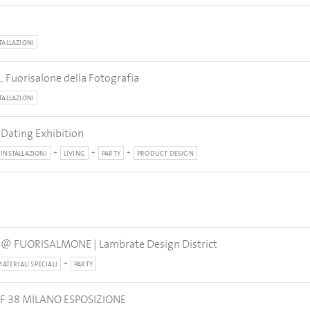
TALLAZIONI
.. Fuorisalone della Fotografia
TALLAZIONI
 Dating Exhibition
INSTALLAZIONI
LIVING
PARTY
PRODUCT DESIGN
y @ FUORISALMONE | Lambrate Design District
ATERIALI SPECIALI
PARTY
OF 38 MILANO ESPOSIZIONE