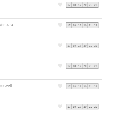
17
18
19
20
21
22
 Ventura
17
18
19
20
21
22
17
18
19
20
21
22
17
18
19
20
21
22
ockwell
17
18
19
20
21
22
17
18
19
20
21
22