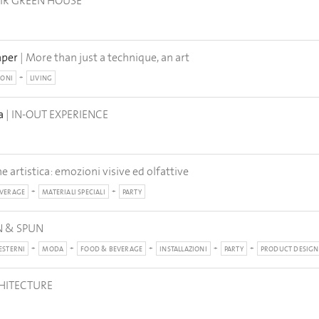
AIR GREEN HOUSE
aper
| More than just a technique, an art
IONI
LIVING
a
| IN-OUT EXPERIENCE
ne artistica: emozioni visive ed olfattive
EVERAGE
MATERIALI SPECIALI
PARTY
IN & SPUN
ESTERNI
MODA
FOOD & BEVERAGE
INSTALLAZIONI
PARTY
PRODUCT DESIGN
HITECTURE