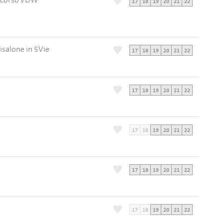
oncorso VDW
17
18
19
20
21
22
isalone in 5Vie
17
18
19
20
21
22
17
18
19
20
21
22
17
18
19
20
21
22
17
18
19
20
21
22
17
18
19
20
21
22