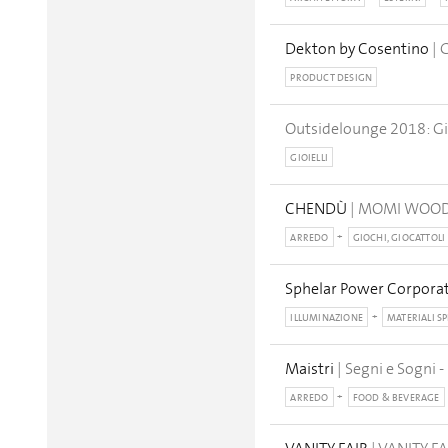
Dekton by Cosentino
| 
PRODUCT DESIGN
Outsidelounge 2018: Gi
GIOIELLI
CHENDÙ
| MOMI WOO
ARREDO
GIOCHI, GIOCATTOLI
Sphelar Power Corpora
ILLUMINAZIONE
MATERIALI SP
Maistri
| Segni e Sogni
ARREDO
FOOD & BEVERAGE