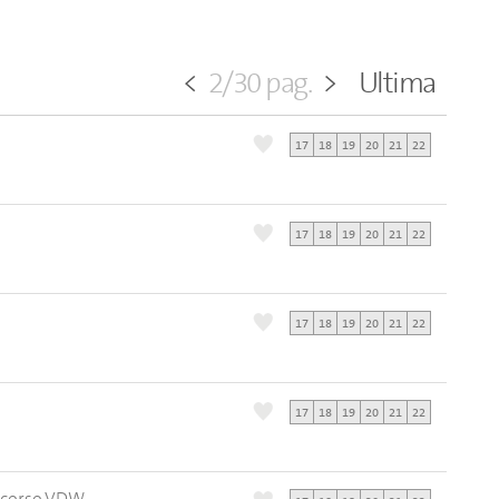
<
2/30 pag.
>
Ultima
17
18
19
20
21
22
17
18
19
20
21
22
17
18
19
20
21
22
17
18
19
20
21
22