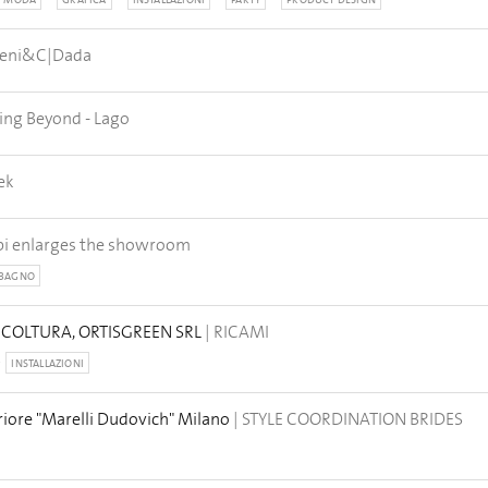
MODA
GRAFICA
INSTALLAZIONI
PARTY
PRODUCT DESIGN
teni&C|Dada
ing Beyond - Lago
ek
pi enlarges the showroom
BAGNO
ICOLTURA, ORTISGREEN SRL
| RICAMI
INSTALLAZIONI
eriore "Marelli Dudovich" Milano
| STYLE COORDINATION BRIDES