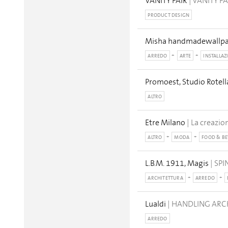
VANITY FAIR
| VANITY F
PRODUCT DESIGN
Misha handmadewallp
ARREDO
ARTE
INSTALLAZ
Promoest, Studio Rotell
ALTRO
Etre Milano
| La creazio
ALTRO
MODA
FOOD & B
L.B.M. 1911, Magis
| SP
ARCHITETTURA
ARREDO
Lualdi
| HANDLING ARC
ARREDO