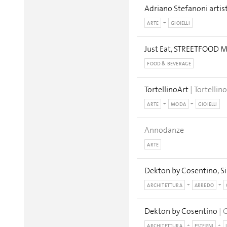
Adriano Stefanoni artist
ARTE
GIOIELLI
Just Eat, STREETFOOD 
FOOD & BEVERAGE
TortellinoArt
| Tortellin
ARTE
MODA
GIOIELLI
Annodanze
ARTE
Dekton by Cosentino, S
ARCHITETTURA
ARREDO
Dekton by Cosentino
| 
ARCHITETTURA
ESTERNI