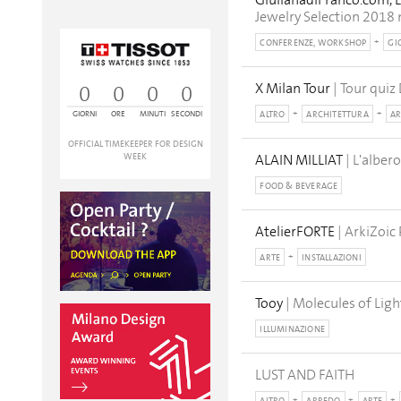
GiulianadiFranco.com, L
Jewelry Selection 2018 n
CONFERENZE, WORKSHOP
GIO
X Milan Tour
| Tour quiz
0
0
0
0
GIORNI
ORE
MINUTI
SECONDI
ALTRO
ARCHITETTURA
AR
OFFICIAL TIMEKEEPER FOR DESIGN
WEEK
ALAIN MILLIAT
| L'albero
FOOD & BEVERAGE
AtelierFORTE
| ArkiZoic 
ARTE
INSTALLAZIONI
Tooy
| Molecules of Ligh
ILLUMINAZIONE
LUST AND FAITH