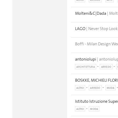
ALTRO
ARREDO
ARTE
Molteni&C|Dada
| Mol
LAGO
| Never Stop Look
Boffi - Milan Design We
antoniolupi
| antoniolu
ARCHITETTURA
ARREDO
BOSKKE, MICHIELI FLOR
ALTRO
ARREDO
MODA
Istituto Istruzione Sup
ALTRO
MODA