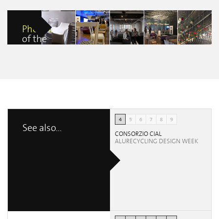
Photos
of the
event
Kasa Karim
Kasa Karim
Kasa Karim
Kasa Karim
Roxana
Angelica De
Kasa Karim
Aura Cristina
Aura Cristina
Kenjeeva
Paolis
Derin Canturk
Torres
Torres
4
5
6
7
8
9
See also...
CONSORZIO CIAL
ALURECYCLING DESIGN WEEK