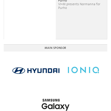
Purho
VI+M presents Normanna for
Purho
MAIN SPONSOR