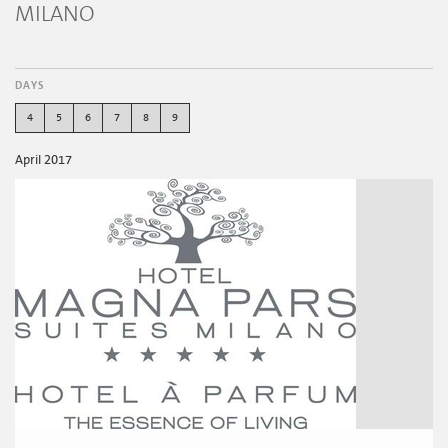
MILANO
DAYS
4
5
6
7
8
9
April 2017