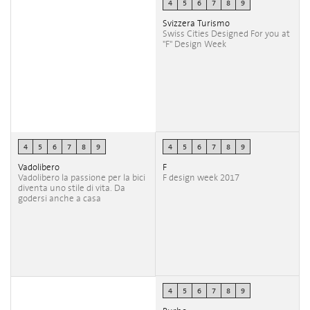
4
5
6
7
8
9
Svizzera Turismo
Swiss Cities Designed For you at
"F" Design Week
4
5
6
7
8
9
4
5
6
7
8
9
Vadolibero
F
Vadolibero la passione per la bici
F design week 2017
diventa uno stile di vita. Da
godersi anche a casa
4
5
6
7
8
9