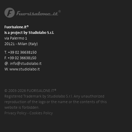
Fuorisalone.it®
is a project by Studiolabo S.r.l.
via Palermo 1
20121 - Milan (Italy)
T. +39 02 36638150
F. +39 02 36638150
@.
info@studiolabo.it
W.
www.studiolabo.it
© 2003-2026 FUORISALONE.IT®
Registered Trademark by Studiolabo S.r.l. Any unauthorized
reproduction of the logo or the name or the contents of this
website is forbidden.
Privacy Policy
-
Cookies Policy