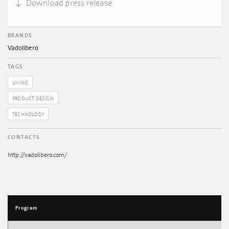
Download press release
BRANDS
Vadolibero
TAGS
LIVING
PRODUCT DESIGN
TECHNOLOGY
CONTACTS
http://vadolibero.com/
Program