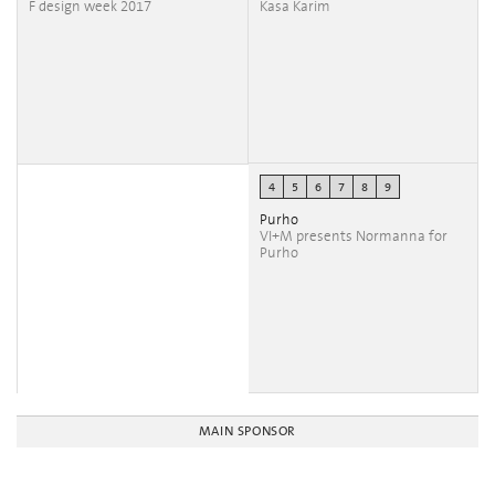
F design week 2017
Kasa Karim
4
5
6
7
8
9
Purho
VI+M presents Normanna for
Purho
MAIN SPONSOR