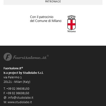
PATRONAGE
Fuorisalone.it®
is a project by Studiolabo S.r.l.
via Palermo 1
20121 - Milan (Italy)
T. +39 02 36638150
F. +39 02 36638150
@.
info@studiolabo.it
W.
www.studiolabo.it