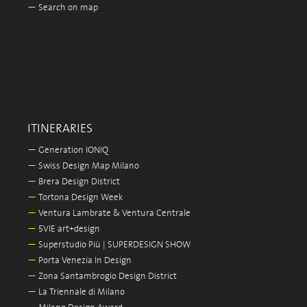
—
Search on map
ITINERARIES
—
Generation IONIQ
—
Swiss Design Map Milano
—
Brera Design District
—
Tortona Design Week
—
Ventura Lambrate & Ventura Centrale
—
5VIE art+design
—
Superstudio Più | SUPERDESIGN SHOW
—
Porta Venezia In Design
—
Zona Santambrogio Design District
—
La Triennale di Milano