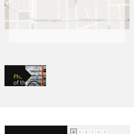
Vadolibero la
Photos
passione per la
bici diventa
of the
uno stile di
event
vita. Da godersi
anche a casa
Valentina
Ramaccioni
4
5
6
7
8
9