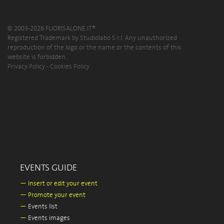
© 2003-2026 FUORISALONE.IT®
Registered Trademark by Studiolabo S.r.l. Any unauthorized
reproduction of the logo or the name or the contents of this
website is forbidden.
Privacy Policy
-
Cookies Policy
EVENTS GUIDE
—
Insert or edit your event
—
Promote your event
—
Events list
—
Events images