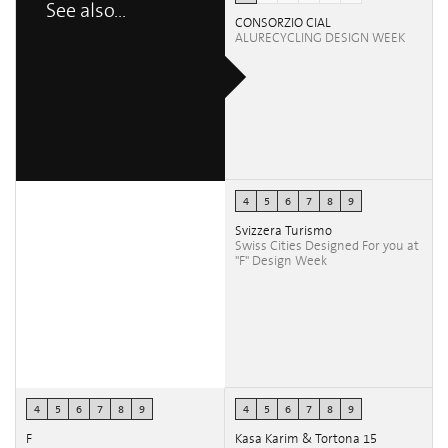
See also...
CONSORZIO CIAL
ALURECYCLING DESIGN WEEK
4
5
6
7
8
9
Svizzera Turismo
Swiss Cities Designed For you at
"F" Design Week
4
5
6
7
8
9
4
5
6
7
8
9
F
Kasa Karim & Tortona 15