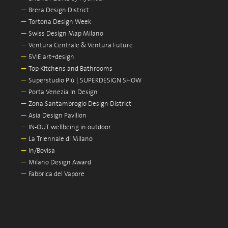
—
Brera Design District
—
Tortona Design Week
—
Swiss Design Map Milano
—
Ventura Centrale & Ventura Future
—
5VIE art+design
—
Top Kitchens and Bathrooms
—
Superstudio Più | SUPERDESIGN SHOW
—
Porta Venezia In Design
—
Zona Santambrogio Design District
—
Asia Design Pavilion
—
IN-OUT wellbeing in outdoor
—
La Triennale di Milano
—
In/Bovisa
—
Milano Design Award
—
Fabbrica del Vapore