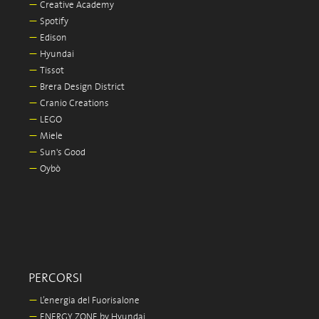
—
Creative Academy
—
Spotify
—
Edison
—
Hyundai
—
Tissot
—
Brera Design District
—
Cranio Creations
—
LEGO
—
Miele
—
Sun's Good
—
Oybò
PERCORSI
—
L’energia del Fuorisalone
—
ENERGY ZONE by Hyundai