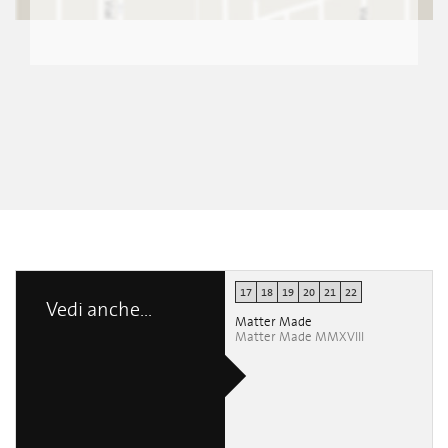
17
18
19
20
21
22
Vedi anche...
Matter Made
Matter Made MMXVIII