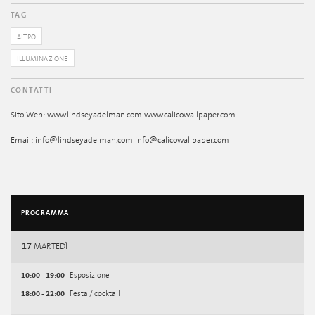
TAG
ALTRO
ILLUMINAZIONE
CONTATTI
Sito Web: www.lindseyadelman.com www.calicowallpaper.com
Email: info@lindseyadelman.com info@calicowallpaper.com
PROGRAMMA
17
MARTEDÌ
10:00 - 19:00
Esposizione
18:00 - 22:00
Festa / cocktail