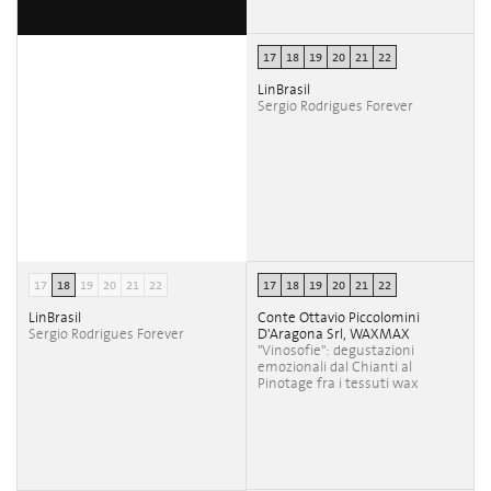
17
18
19
20
21
22
LinBrasil
Sergio Rodrigues Forever
17
18
19
20
21
22
17
18
19
20
21
22
LinBrasil
Conte Ottavio Piccolomini
Sergio Rodrigues Forever
D'Aragona Srl, WAXMAX
"Vinosofie": degustazioni
emozionali dal Chianti al
Pinotage fra i tessuti wax