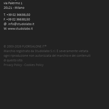
via Palermo 1
20121 - Milano
T. +39 02 36638150
F. +39 02 36638150
@.
info@studiolabo.it
W.
www.studiolabo.it
© 2003-2026 FUORISALONE.IT®
Marchio registrato da Studiolabo S.r.l. È severamente vietata
ogni riproduzione non autorizzata del marchio e dei contenuti
di questo sito.
Privacy Policy
-
Cookies Policy