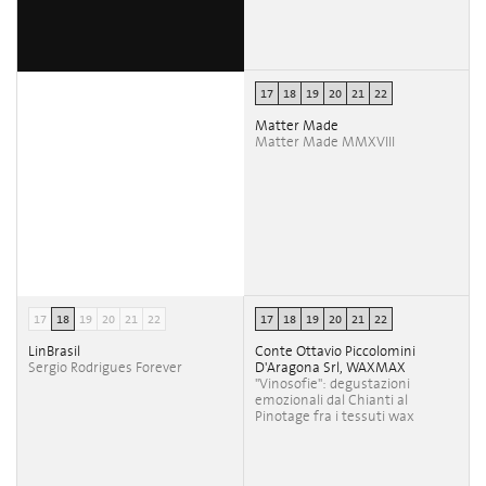
17
18
19
20
21
22
Matter Made
Matter Made MMXVIII
17
18
19
20
21
22
17
18
19
20
21
22
LinBrasil
Conte Ottavio Piccolomini
Sergio Rodrigues Forever
D'Aragona Srl, WAXMAX
"Vinosofie": degustazioni
emozionali dal Chianti al
Pinotage fra i tessuti wax