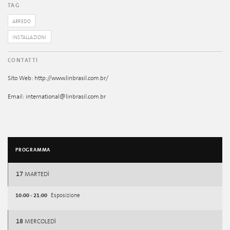
TAG
ARREDO
INSTALLAZIONI
CONTATTI
Sito Web: http://www.linbrasil.com.br/
Email: international@linbrasil.com.br
PROGRAMMA
17
MARTEDÌ
10:00 - 21:00
Esposizione
18
MERCOLEDÌ