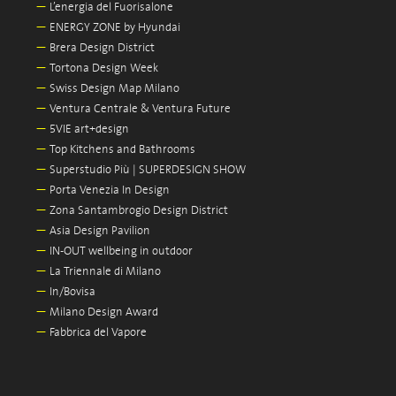
—
L’energia del Fuorisalone
—
ENERGY ZONE by Hyundai
—
Brera Design District
—
Tortona Design Week
—
Swiss Design Map Milano
—
Ventura Centrale & Ventura Future
—
5VIE art+design
—
Top Kitchens and Bathrooms
—
Superstudio Più | SUPERDESIGN SHOW
—
Porta Venezia In Design
—
Zona Santambrogio Design District
—
Asia Design Pavilion
—
IN-OUT wellbeing in outdoor
—
La Triennale di Milano
—
In/Bovisa
—
Milano Design Award
—
Fabbrica del Vapore