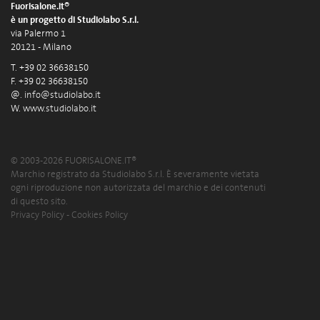
Fuorisalone.it®
è un progetto di Studiolabo S.r.l.
via Palermo 1
20121 - Milano
T. +39 02 36638150
F. +39 02 36638150
@.
info@studiolabo.it
W.
www.studiolabo.it
© 2003-2026 FUORISALONE.IT®
Marchio registrato da Studiolabo S.r.l. È severamente vietata
ogni riproduzione non autorizzata del marchio e dei contenuti
di questo sito.
Privacy Policy
-
Cookies Policy