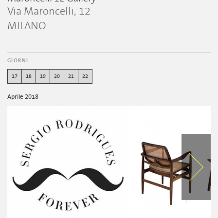
Via Maroncelli, 12
MILANO
GIORNI
17
18
19
20
21
22
Aprile 2018