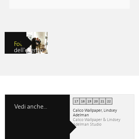
Foto
dell'evento
Sergio
Rodrigues
Forever
Cintia
Carnieletto
17
18
19
20
21
22
Vedi anche...
Calico Wallpaper, Lindsey
Adelman
Calico Wallpaper & Lindsey
Adelman Studio