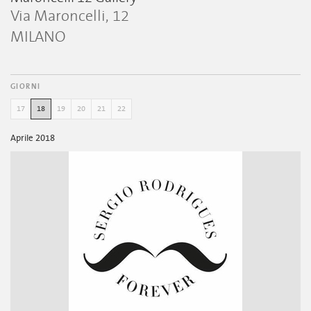
Via Maroncelli, 12
MILANO
GIORNI
17
18
19
20
21
22
Aprile 2018