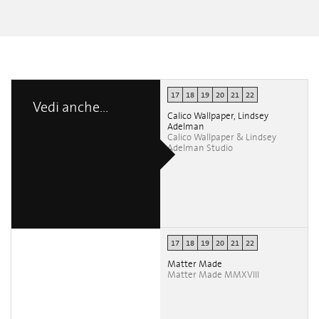
17
18
19
20
21
22
Vedi anche...
Calico Wallpaper, Lindsey
Adelman
Calico Wallpaper & Lindsey
Adelman Studio
17
18
19
20
21
22
Matter Made
Matter Made MMXVIII