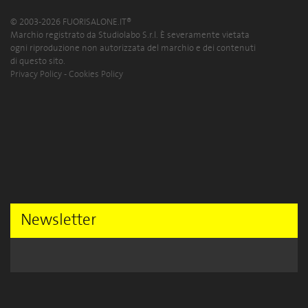
© 2003-2026 FUORISALONE.IT®
Marchio registrato da Studiolabo S.r.l. È severamente vietata
ogni riproduzione non autorizzata del marchio e dei contenuti
di questo sito.
Privacy Policy
-
Cookies Policy
Newsletter