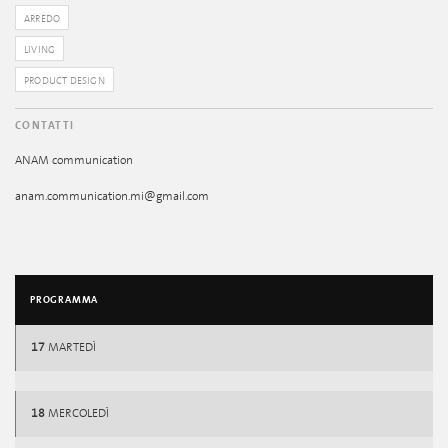
ARREDO
LIVING
PRODUCT DESIGN
CONTATTI
ANAM communication
anam.communication.mi@gmail.com
PROGRAMMA
17
MARTEDÌ
18
MERCOLEDÌ