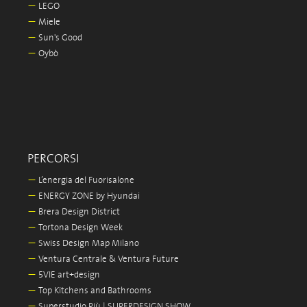
—
LEGO
—
Miele
—
Sun's Good
—
Oybò
PERCORSI
—
L’energia del Fuorisalone
—
ENERGY ZONE by Hyundai
—
Brera Design District
—
Tortona Design Week
—
Swiss Design Map Milano
—
Ventura Centrale & Ventura Future
—
5VIE art+design
—
Top Kitchens and Bathrooms
—
Superstudio Più | SUPERDESIGN SHOW