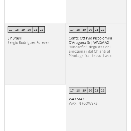
17
18
19
20
21
22
17
18
19
20
21
22
LinBrasil
Conte Ottavio Piccolomini
Sergio Rodrigues Forever
D'Aragona Srl, WAXMAX
"Vinosofie": degustazioni
emozionali dal Chianti al
Pinotage fra i tessuti wax
17
18
19
20
21
22
WAXMAX
WAX IN FLOWERS