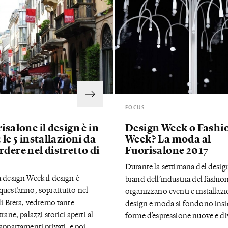
FOCUS
isalone il design è in
Design Week o Fashi
 le 5 installazioni da
Week? La moda al
dere nel distretto di
Fuorisalone 2017
Durante la settimana del desig
 design Week il design è
brand dell’industria del fashio
quest’anno, soprattutto nel
organizzano eventi e installazio
di Brera, vedremo tante
design e moda si fondono insi
rane, palazzi storici aperti al
forme d’espressione nuove e di
appartamenti privati, e poi