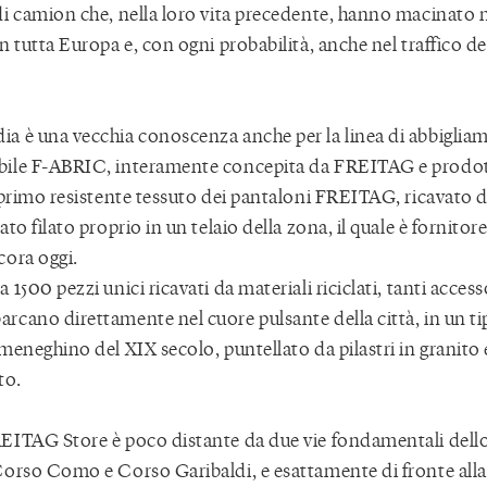
di camion che, nella loro vita precedente, hanno macinato m
n tutta Europa e, con ogni probabilità, anche nel traffico de
a è una vecchia conoscenza anche per la linea di abbiglia
bile F-ABRIC, interamente concepita da FREITAG e prodot
 primo resistente tessuto dei pantaloni FREITAG, ricavato da
ato filato proprio in un telaio della zona, il quale è fornitor
cora oggi.
 1500 pezzi unici ricavati da materiali riciclati, tanti access
rcano direttamente nel cuore pulsante della città, in un tip
 meneghino del XIX secolo, puntellato da pilastri in granit
to.
EITAG Store è poco distante da due vie fondamentali dell
Corso Como e Corso Garibaldi, e esattamente di fronte all