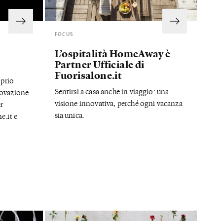
FOCUS
L’ospitalità HomeAway è
Partner Ufficiale di
Fuorisalone.it
oprio
Sentirsi a casa anche in viaggio: una
novazione
visione innovativa, perché ogni vacanza
r
sia unica.
e.it e