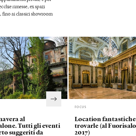
vecchie rimesse, ex spazi
i, fino ai classici showroom
FOCUS
mavera al
Location fantastiche
lone. Tutti gli eventi
trovarle (al Fuorisal
rto suggeriti da
2017)