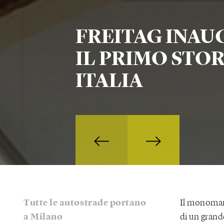
FREITAG INAU
IL PRIMO STOR
ITALIA
Tutte le autostrade portano
Il monomarc
a Milano
di un grand