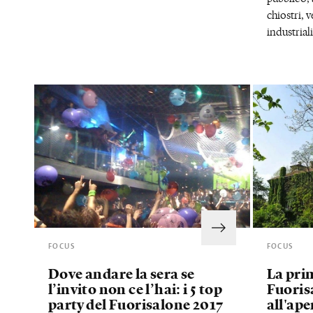
chiostri, 
industrial
FOCUS
FOCUS
Dove andare la sera se
La pri
l’invito non ce l’hai: i 5 top
Fuorisa
party del Fuorisalone 2017
all'ape