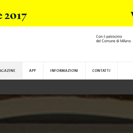
e 2017
AGAZINE
APP
INFORMAZIONI
CONTATTI
ARSI
ACER
DOVE ALLOGGIARE
BLAUER
BRERA DESIGN DISTRICT
COME RAGGIUNGERE MILANO
HOMEAWAY
SALONE DE
CREAT