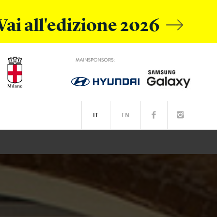
Vai all'edizione 2026
IT
EN
L MOBILE
IVE ACADEMY
SPOTIFY