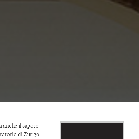
 anche il sapore
ratorio di Zurigo