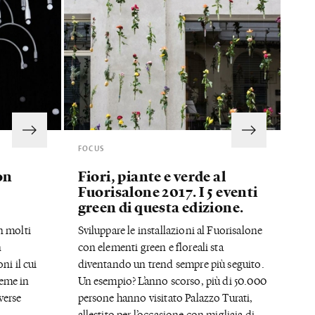
FOCUS
on
Fiori, piante e verde al
Fuorisalone 2017. I 5 eventi
green di questa edizione.
n molti
Sviluppare le installazioni al Fuorisalone
n
con elementi green e floreali sta
ni il cui
diventando un trend sempre più seguito.
eme in
Un esempio? L’anno scorso, più di 50.000
verse
persone hanno visitato Palazzo Turati,
allestito per l’occasione con migliaia di