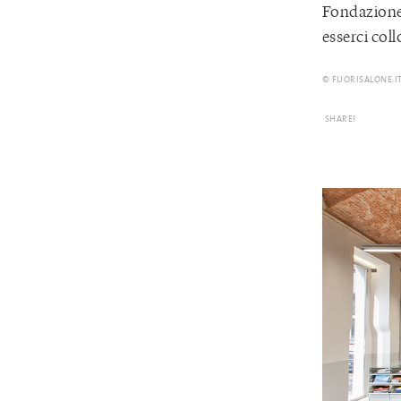
Fondazione 
esserci col
© FUORISALONE.I
SHARE!