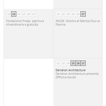
12
13
14
15
16
17
12
13
14
15
16
17
Fondazione Prada: apertura
INSIDE. Mostra di Fabrizio Dusi al
straordinaria e gratuita
Plasma
12
13
14
15
16
17
Dendron Architecture
Dendron Architecture presenta
Officina tessile