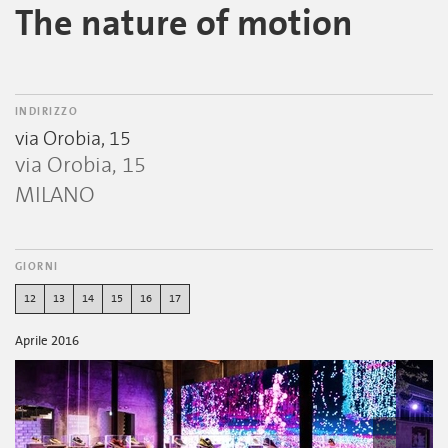
The nature of motion
INDIRIZZO
via Orobia, 15
via Orobia, 15
MILANO
GIORNI
12
13
14
15
16
17
Aprile 2016