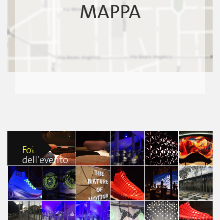
MAPPA
Foto
dell'evento
The nature of
The nature of
The nature of
The nature of
The nature of
motion
motion
motion
motion
motion
Alessandro
Alessandro
Alessandro
Alessandro
Alessandro
Amir Contardi
Amir Contardi
Amir Contardi
Amir Contardi
Amir Contardi
The nature of
The nature of
The nature of
The nature of
The nature of
The nature of
motion
motion
motion
motion
motion
motion
Alessandro
Alessandro
Alessandro
Alessandro
Alessandro
Penelope