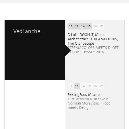
12
13
14
15
16
17
Vedi anche...
D Loft, DOOH.IT, Music
Architecture, sTREAMCOLORS,
The Giphoscope
STREAMCOLORS MEETS DLOFT:
COLOR ODYSSEY 2016
12
13
14
15
16
17
FeelingFood Milano
Tutti attorno a un tavolo –
Normali Meraviglie – Food
meets Design