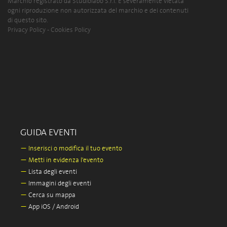
Marchio registrato da Studiolabo S.r.l. È severamente vietata
ogni riproduzione non autorizzata del marchio e dei contenuti
di questo sito.
Privacy Policy
-
Cookies Policy
GUIDA EVENTI
—
Inserisci o modifica il tuo evento
—
Metti in evidenza l'evento
—
Lista degli eventi
—
Immagini degli eventi
—
Cerca su mappa
—
App iOS / Android