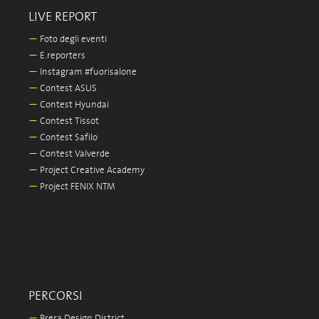
LIVE REPORT
—
Foto degli eventi
—
E.reporters
—
Instagram #fuorisalone
—
Contest ASUS
—
Contest Hyundai
—
Contest Tissot
—
Contest Safilo
—
Contest Valverde
—
Project Creative Academy
—
Project FENIX NTM
PERCORSI
—
Brera Design District