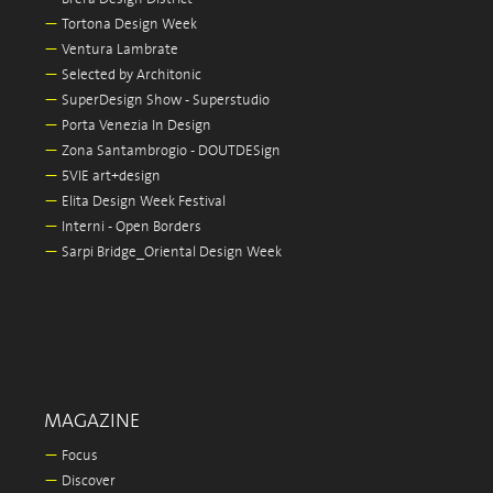
—
Tortona Design Week
—
Ventura Lambrate
—
Selected by Architonic
—
SuperDesign Show - Superstudio
—
Porta Venezia In Design
—
Zona Santambrogio - DOUTDESign
—
5VIE art+design
—
Elita Design Week Festival
—
Interni - Open Borders
—
Sarpi Bridge_Oriental Design Week
MAGAZINE
—
Focus
—
Discover