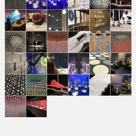
Amir Contardi
Amir Contardi
Amir Contardi
Amir Contardi
Amir Contardi
Vaglini
The nature of
The nature of
The nature of
The nature of
The nature of
The nature of
motion
motion
motion
motion
motion
motion
Penelope
Penelope
Penelope
Penelope
Penelope
Penelope
Vaglini
Vaglini
Vaglini
Vaglini
Vaglini
Vaglini
The nature of
The nature of
The nature of
The nature of
The nature of
The nature of
motion
motion
motion
motion
motion
motion
Penelope
Penelope
Penelope
Penelope
Penelope
Alessandro
Vaglini
Vaglini
Vaglini
Vaglini
Vaglini
Amir Contardi
The nature of
The nature of
The nature of
The nature of
The nature of
The nature of
motion
motion
motion
motion
motion
motion
Stefano Parisi
Stefano Parisi
Stefano Parisi
Stefano Parisi
Stefano Parisi
Stefano Parisi
The nature of
The nature of
The nature of
The nature of
The nature of
The nature of
motion
motion
motion
motion
motion
motion
Stefano Parisi
Stefano Parisi
Stefano Parisi
Stefano Parisi
Stefano Parisi
Stefano Parisi
The nature of
The nature of
The nature of
The nature of
The nature of
The nature of
motion
motion
motion
motion
motion
motion
Stefano Parisi
Stefano Parisi
Stefano Parisi
Stefano Parisi
Stefano Parisi
Stefano Parisi
The nature of
The nature of
motion
motion
Stefano Parisi
Stefano Parisi