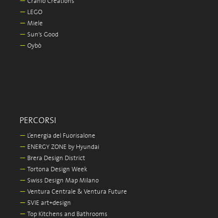
—
Cranio Creations
—
LEGO
—
Miele
—
Sun's Good
—
Oybò
PERCORSI
—
L’energia del Fuorisalone
—
ENERGY ZONE by Hyundai
—
Brera Design District
—
Tortona Design Week
—
Swiss Design Map Milano
—
Ventura Centrale & Ventura Future
—
5VIE art+design
—
Top Kitchens and Bathrooms