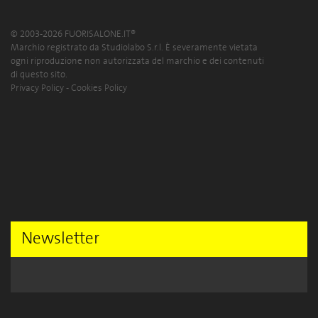
© 2003-2026 FUORISALONE.IT®
Marchio registrato da Studiolabo S.r.l. È severamente vietata
ogni riproduzione non autorizzata del marchio e dei contenuti
di questo sito.
Privacy Policy
-
Cookies Policy
Newsletter