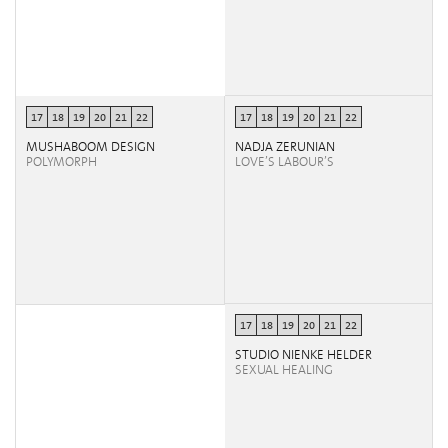
17
18
19
20
21
22
17
18
19
20
21
22
MUSHABOOM DESIGN
NADJA ZERUNIAN
POLYMORPH
LOVE’S LABOUR’S
17
18
19
20
21
22
STUDIO NIENKE HELDER
SEXUAL HEALING