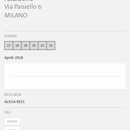
Via Paisiello 6
MILANO
GIORNI
17
18
19
20
21
22
Aprile 2018
DESIGNER
ALISSA REES
TAG
ARREDO