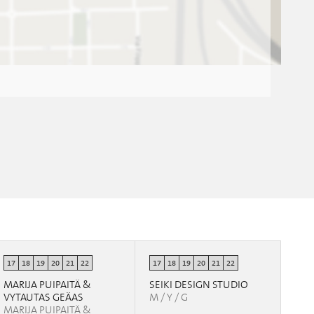
17
18
19
20
21
22
17
18
19
20
21
22
MARIJA PUIPAITÄ &
SEIKI DESIGN STUDIO
VYTAUTAS GEÄAS
M / Y / G
MARIJA PUIPAITÄ &