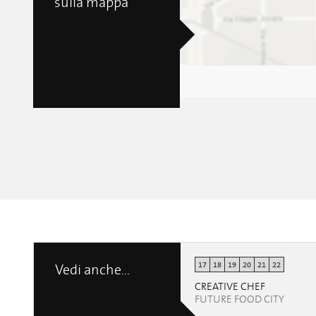
sulla mappa
17
18
19
20
21
22
Vedi anche...
CREATIVE CHEF
FUTURE FOOD CITY