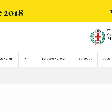
e 2018
AGAZINE
APP
INFORMAZIONI
IL GIOCO
CONT
ARSI
SPOTIFY
LOGISTICA E SPEDIZIONI
CRANIO CREATIONS
LEGO
MIELE
SUN'S GOOD
OYBÒ