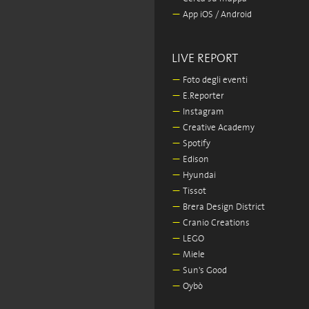
—
App iOS / Android
LIVE REPORT
—
Foto degli eventi
—
E.Reporter
—
Instagram
—
Creative Academy
—
Spotify
—
Edison
—
Hyundai
—
Tissot
—
Brera Design District
—
Cranio Creations
—
LEGO
—
Miele
—
Sun's Good
—
Oybò