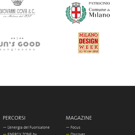
PERCORSI
MAGAZINE
—
L’energia del Fuorisalone
—
Focus
—
ENERGY ZONE by
—
Discover