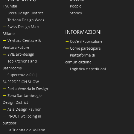
Hyundai
—
People
—
Brera Design District
—
Stories
—
Tortona Design Week
—
Swiss Design Map
INFORMAZIONI
Milano
—
Ventura Centrale &
—
Cos'è il Fuorisalone
Ventura Future
—
Come partecipare
—
5VIE art+design
—
Piattaforma di
—
Top Kitchens and
comunicazione
Bathrooms
—
Logistica e spedizioni
—
Superstudio Più |
SUPERDESIGN SHOW
—
Porta Venezia In Design
—
Zona Santambrogio
Design District
—
Asia Design Pavilion
—
IN-OUT wellbeing in
outdoor
—
La Triennale di Milano