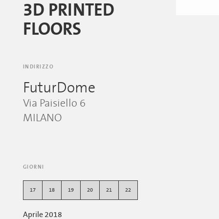
3D PRINTED
FLOORS
INDIRIZZO
FuturDome
Via Paisiello 6
MILANO
GIORNI
17
18
19
20
21
22
Aprile 2018