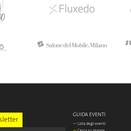
GUIDA EVENTI
letter
—
Lista degli eventi
—
Cerca su mappa