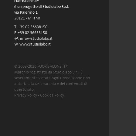
Fuorisalone.it®
è un progetto di Studiolabo S.r.l.
via Palermo 1
20121 - Milano
T. +39 02 36638150
F. +39 02 36638150
@.
info@studiolabo.it
W.
www.studiolabo.it
© 2003-2026 FUORISALONE.IT®
Marchio registrato da Studiolabo S.r.l. È
severamente vietata ogni riproduzione non
autorizzata del marchio e dei contenuti di
questo sito.
Privacy Policy
-
Cookies Policy