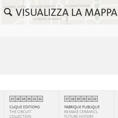
VISUALIZZA LA MAPPA
17
18
19
20
21
22
17
18
19
20
21
22
CLIQUE EDITIONS
FABRIQUE PUBLIQUE
THE CIRCUIT
REMAKE CERAMICS,
COLLECTION
FUTURE HISTORY