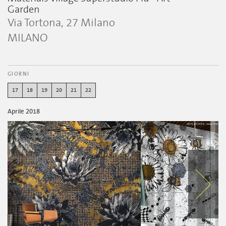
Garden
Via Tortona, 27 Milano
MILANO
GIORNI
17
18
19
20
21
22
Aprile 2018