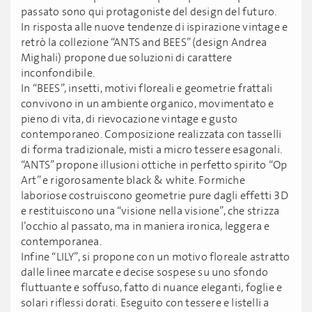
passato sono qui protagoniste del design del futuro.
In risposta alle nuove tendenze di ispirazione vintage e
retrò la collezione “ANTS and BEES” (design Andrea
Mighali) propone due soluzioni di carattere
inconfondibile.
In “BEES”, insetti, motivi floreali e geometrie frattali
convivono in un ambiente organico, movimentato e
pieno di vita, di rievocazione vintage e gusto
contemporaneo. Composizione realizzata con tasselli
di forma tradizionale, misti a micro tessere esagonali.
“ANTS” propone illusioni ottiche in perfetto spirito “Op
Art” e rigorosamente black & white. Formiche
laboriose costruiscono geometrie pure dagli effetti 3D
e restituiscono una “visione nella visione”, che strizza
l’occhio al passato, ma in maniera ironica, leggera e
contemporanea.
Infine “LILY”, si propone con un motivo floreale astratto
dalle linee marcate e decise sospese su uno sfondo
fluttuante e soffuso, fatto di nuance eleganti, foglie e
solari riflessi dorati. Eseguito con tessere e listelli a