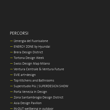
PERCORSI
—
L’energia del Fuorisalone
—
ENERGY ZONE by Hyundai
—
Brera Design District
—
Tortona Design Week
—
Swiss Design Map Milano
—
Ventura Centrale & Ventura Future
—
5VIE art+design
—
Top Kitchens and Bathrooms
—
Superstudio Più | SUPERDESIGN SHOW
—
Porta Venezia In Design
—
Zona Santambrogio Design District
—
Asia Design Pavilion
—
IN-OUT wellbeing in outdoor