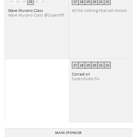
17
18
19
20
21
22
17
18
19
20
21
22
Wave Murano Glass
All the nothing that will remain
Wave Murano Glass @Superloft
17
18
19
20
21
22
Corradi srl
Superstudio Più
MAIN SPONSOR