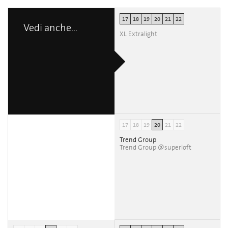
17
18
19
20
21
22
Vedi anche...
XL Extralight
17
18
19
20
21
22
Trend Group
Trend Group @superloft