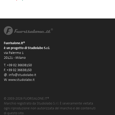
Fuorisalone.it®
è un progetto di Studiolabo S.r.l.
via Palermo 1
20121 - Milano
T. +39 02 36638150
F. +39 02 36638150
@.
info@studiolabo.it
W.
www.studiolabo.it
© 2003-2026 FUORISALONE.IT®
Marchio registrato da Studiolabo S.r.l. È severamente vietata
ogni riproduzione non autorizzata del marchio e dei contenuti
di questo sito.