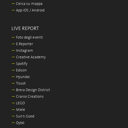
—
Cerca su mappa
—
App iOS / Android
LIVE REPORT
—
Foto degli eventi
—
E.Reporter
—
Instagram
—
Creative Academy
—
Spotify
—
Edison
—
Hyundai
—
Tissot
—
Brera Design District
—
Cranio Creations
—
LEGO
—
Miele
—
Sun's Good
—
Oybò