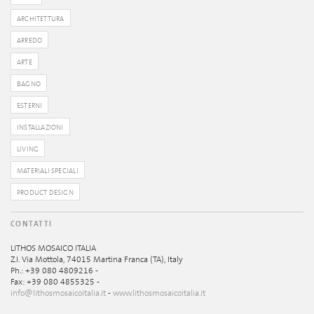
ARCHITETTURA
ARREDO
ARTE
BAGNO
ESTERNI
INSTALLAZIONI
LIVING
MATERIALI SPECIALI
PRODUCT DESIGN
CONTATTI
LITHOS MOSAICO ITALIA
Z.I. Via Mottola, 74015 Martina Franca (TA), Italy
Ph.: +39 080 4809216 -
Fax: +39 080 4855325 -
info@lithosmosaicoitalia.it
-
www.lithosmosaicoitalia.it