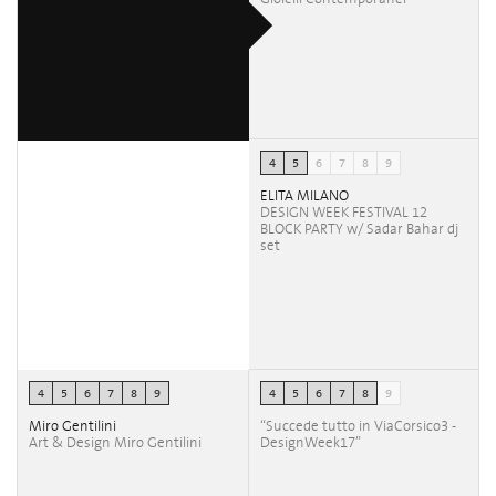
4
5
6
7
8
9
ELITA MILANO
DESIGN WEEK FESTIVAL 12
BLOCK PARTY w/ Sadar Bahar dj
set
4
5
6
7
8
9
4
5
6
7
8
9
Miro Gentilini
“Succede tutto in ViaCorsico3 -
Art & Design Miro Gentilini
DesignWeek17”