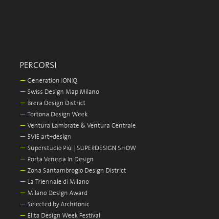
PERCORSI
—
Generation IONIQ
—
Swiss Design Map Milano
—
Brera Design District
—
Tortona Design Week
—
Ventura Lambrate & Ventura Centrale
—
5VIE art+design
—
Superstudio Più | SUPERDESIGN SHOW
—
Porta Venezia In Design
—
Zona Santambrogio Design District
—
La Triennale di Milano
—
Milano Design Award
—
Selected by Architonic
—
Elita Design Week Festival