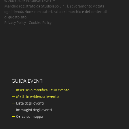
© 2003-2026 FUORISALONE.IT®
Marchio registrato da Studiolabo S.r.l. È severamente vietata
ogni riproduzione non autorizzata del marchio e dei contenuti
di questo sito.
Privacy Policy
-
Cookies Policy
GUIDA EVENTI
—
Inserisci o modifica il tuo evento
—
Metti in evidenza l'evento
—
Lista degli eventi
—
Immagini degli eventi
—
Cerca su mappa