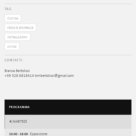
TAG
CUCINA
FOOD & BEVERAGE
INSTALLAZIONI
LIVING
CONTATTI
Bianca Bertolissi
+39 328 6818414 bmbertolissi@gmail.com
PROGRAMMA
4
MARTEDÌ
10:00 - 18:00
Esposizione