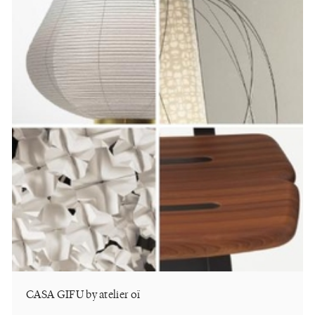
CASA GIFU by atelier oï