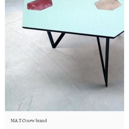
MA.T.O new brand