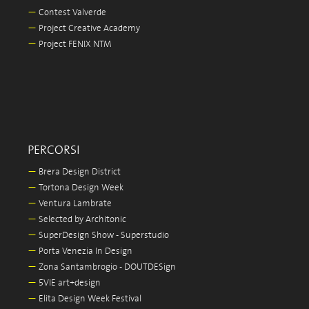
—
Contest Valverde
—
Project Creative Academy
—
Project FENIX NTM
PERCORSI
—
Brera Design District
—
Tortona Design Week
—
Ventura Lambrate
—
Selected by Architonic
—
SuperDesign Show - Superstudio
—
Porta Venezia In Design
—
Zona Santambrogio - DOUTDESign
—
5VIE art+design
—
Elita Design Week Festival