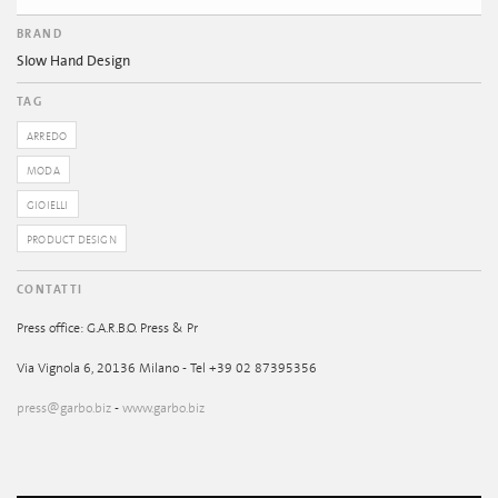
BRAND
Slow Hand Design
TAG
ARREDO
MODA
GIOIELLI
PRODUCT DESIGN
CONTATTI
Press office: G.A.R.B.O. Press & Pr
Via Vignola 6, 20136 Milano - Tel +39 02 87395356
press@garbo.biz
-
www.garbo.biz