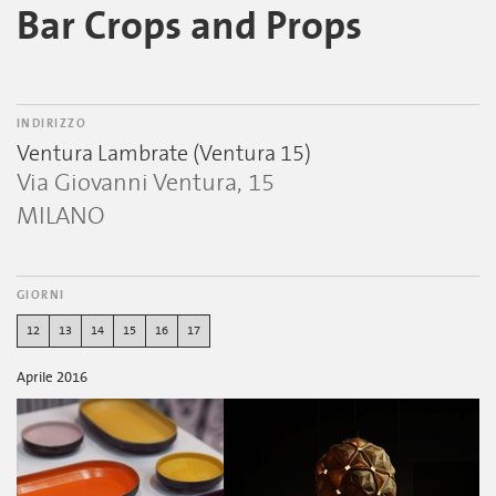
Bar Crops and Props
INDIRIZZO
Ventura Lambrate (Ventura 15)
Via Giovanni Ventura, 15
MILANO
GIORNI
12
13
14
15
16
17
Aprile 2016