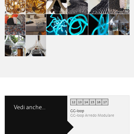
Props
Francesca
Francesca
Chiara
Chiara
Chiara
Giada Forges
Guzzo
Guzzo
Lancellotti
Lancellotti
Lancellotti
Bar Crops and
Bar Crops and
Bar Crops and
Bar Crops and
Bar Crops and
Bar Crops and
Props
Props
Props
Props
Props
Props
Chiara
Chiara
Chiara
Chiara
Chiara
Chiara
Lancellotti
Lancellotti
Lancellotti
Lancellotti
Lancellotti
Lancellotti
Bar Crops and
Bar Crops and
Bar Crops and
Bar Crops and
Bar Crops and
Bar Crops and
Props
Props
Props
Props
Props
Props
Chiara
Chiara
Chiara
Chiara
Chiara
Chiara
Lancellotti
Lancellotti
Lancellotti
Lancellotti
Lancellotti
Lancellotti
Bar Crops and
Bar Crops and
Props
Props
Chiara
Chiara
Lancellotti
Lancellotti
12
13
14
15
16
17
Vedi anche...
GG-loop
GG-loop Arredo Modulare