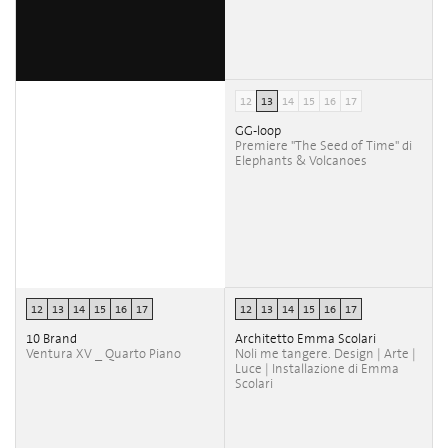
12
13
14
15
16
17
GG-loop
Premiere "The Seed of Time" di
Elephants & Volcanoes
12
13
14
15
16
17
12
13
14
15
16
17
10 Brand
Architetto Emma Scolari
Ventura XV _ Quarto Piano
Noli me tangere. Design | Arte |
Luce | Installazione di Emma
Scolari