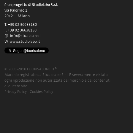
è un progetto di Studiolabo S.r.l.
via Palermo 1
20121 - Milano
T. +39 02 36638150
F. +39 02 36638150
@.
info@studiolabo.it
W.
www.studiolabo.it
© 2003-2016 FUORISALONE.IT®
Marchio registrato da Studiolabo S.r.l. È severamente vietata
ogni riproduzione non autorizzata del marchio e dei contenuti
di questo sito.
Privacy Policy
-
Cookies Policy