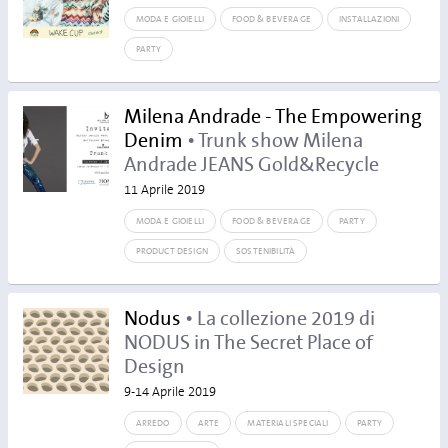
MODA E GIOIELLI
FOOD & BEVERAGE
INSTALLAZIONI
PARTY
Milena Andrade - The Empowering
Denim
• Trunk show Milena
Andrade JEANS Gold&Recycle
11 Aprile 2019
MODA E GIOIELLI
FOOD & BEVERAGE
PARTY
PRODUCT DESIGN
SOSTENIBILITÀ
Nodus
• La collezione 2019 di
NODUS in The Secret Place of
Design
9-14 Aprile 2019
ARREDO
ARTE
MATERIALI SPECIALI
PARTY