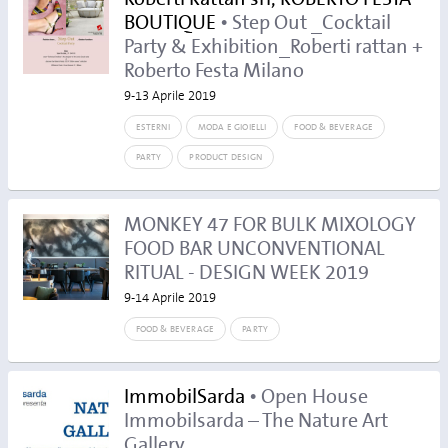
BOUTIQUE
• Step Out _Cocktail
Party & Exhibition_Roberti rattan +
Roberto Festa Milano
9-13 Aprile 2019
ESTERNI
MODA E GIOIELLI
FOOD & BEVERAGE
PARTY
PRODUCT DESIGN
MONKEY 47 FOR BULK MIXOLOGY
FOOD BAR UNCONVENTIONAL
RITUAL - DESIGN WEEK 2019
9-14 Aprile 2019
FOOD & BEVERAGE
PARTY
ImmobilSarda
• Open House
Immobilsarda – The Nature Art
Gallery