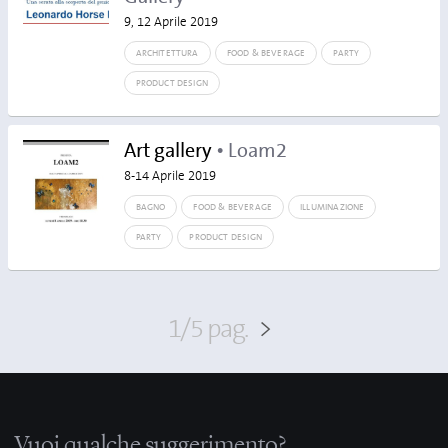
9, 12 Aprile 2019
ARCHITETTURA
FOOD & BEVERAGE
PARTY
PRODUCT DESIGN
Art gallery
• Loam2
8-14 Aprile 2019
BAGNO
FOOD & BEVERAGE
ILLUMINAZIONE
PARTY
PRODUCT DESIGN
1/5 pag.
>
Vuoi qualche suggerimento?