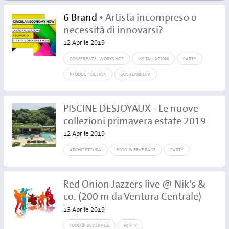
6 Brand
• Artista incompreso o
necessità di innovarsi?
12 Aprile 2019
CONFERENZE, WORKSHOP
INSTALLAZIONI
PARTY
PRODUCT DESIGN
SOSTENIBILITÀ
PISCINE DESJOYAUX - Le nuove
collezioni primavera estate 2019
12 Aprile 2019
ARCHITETTURA
FOOD & BEVERAGE
PARTY
Red Onion Jazzers live @ Nik's &
co. (200 m da Ventura Centrale)
13 Aprile 2019
FOOD & BEVERAGE
PARTY