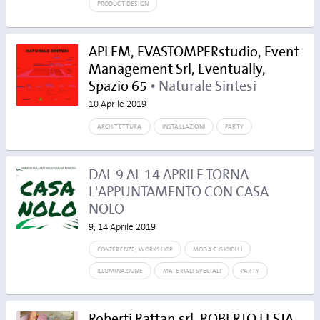
PRODUCT DESIGN
APLEM, EVASTOMPERstudio, Event
Management Srl, Eventually,
Spazio 65
• Naturale Sintesi
10 Aprile 2019
ARCHITETTURA
INSTALLAZIONI
PARTY
DAL 9 AL 14 APRILE TORNA
L'APPUNTAMENTO CON CASA
NOLO
9, 14 Aprile 2019
CONFERENZE, WORKSHOP
MODA E GIOIELLI
ILLUMINAZIONE
MATERIALI SPECIALI
PARTY
Roberti Rattan srl, ROBERTO FESTA