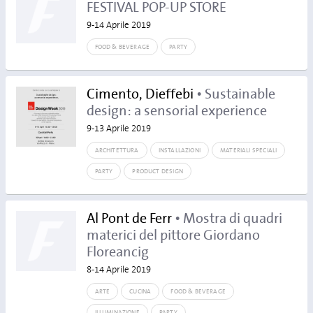
FESTIVAL POP-UP STORE
9-14 Aprile 2019
FOOD & BEVERAGE
PARTY
Cimento, Dieffebi
• Sustainable
design: a sensorial experience
9-13 Aprile 2019
ARCHITETTURA
INSTALLAZIONI
MATERIALI SPECIALI
PARTY
PRODUCT DESIGN
Al Pont de Ferr
• Mostra di quadri
materici del pittore Giordano
Floreancig
8-14 Aprile 2019
ARTE
CUCINA
FOOD & BEVERAGE
ILLUMINAZIONE
PARTY