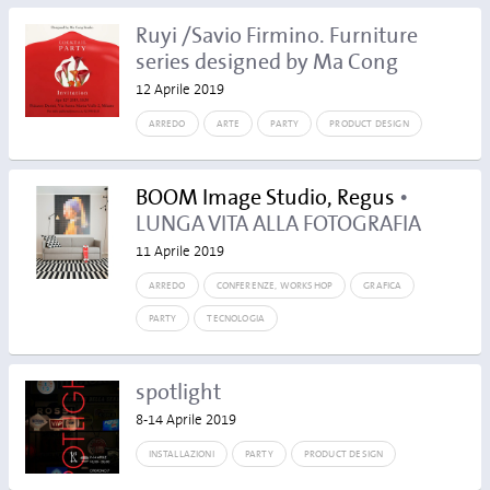
Ruyi /Savio Firmino. Furniture
series designed by Ma Cong
12 Aprile 2019
ARREDO
ARTE
PARTY
PRODUCT DESIGN
BOOM Image Studio, Regus
•
LUNGA VITA ALLA FOTOGRAFIA
11 Aprile 2019
ARREDO
CONFERENZE, WORKSHOP
GRAFICA
PARTY
TECNOLOGIA
spotlight
8-14 Aprile 2019
INSTALLAZIONI
PARTY
PRODUCT DESIGN