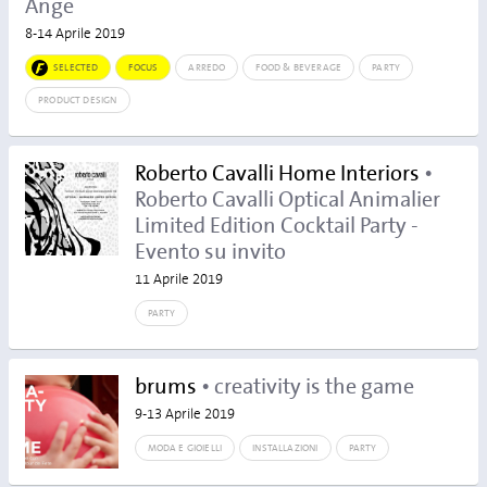
Ange
8-14 Aprile 2019
SELECTED
FOCUS
ARREDO
FOOD & BEVERAGE
PARTY
PRODUCT DESIGN
Roberto Cavalli Home Interiors
•
Roberto Cavalli Optical Animalier
Limited Edition Cocktail Party -
Evento su invito
11 Aprile 2019
PARTY
brums
• creativity is the game
9-13 Aprile 2019
MODA E GIOIELLI
INSTALLAZIONI
PARTY