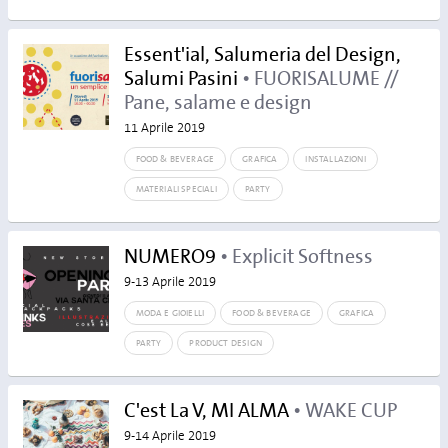
Essent'ial, Salumeria del Design,
Salumi Pasini
• FUORISALUME //
Pane, salame e design
11 Aprile 2019
FOOD & BEVERAGE
GRAFICA
INSTALLAZIONI
MATERIALI SPECIALI
PARTY
NUMERO9
• Explicit Softness
9-13 Aprile 2019
MODA E GIOIELLI
FOOD & BEVERAGE
GRAFICA
PARTY
PRODUCT DESIGN
C'est La V, MI ALMA
• WAKE CUP
9-14 Aprile 2019