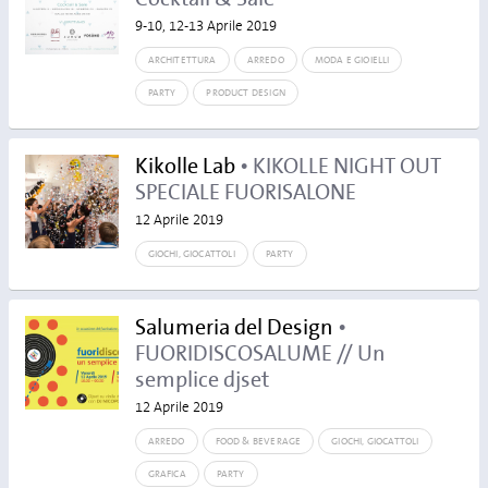
9-10, 12-13 Aprile 2019
ARCHITETTURA
ARREDO
MODA E GIOIELLI
PARTY
PRODUCT DESIGN
Kikolle Lab
• KIKOLLE NIGHT OUT
SPECIALE FUORISALONE
12 Aprile 2019
GIOCHI, GIOCATTOLI
PARTY
Salumeria del Design
•
FUORIDISCOSALUME // Un
semplice djset
12 Aprile 2019
ARREDO
FOOD & BEVERAGE
GIOCHI, GIOCATTOLI
GRAFICA
PARTY