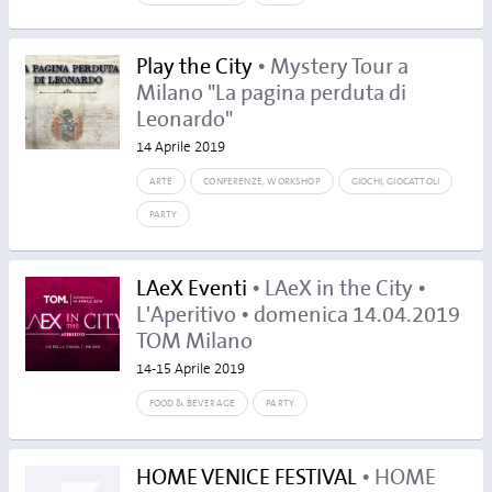
Play the City
• Mystery Tour a
Milano "La pagina perduta di
Leonardo"
14 Aprile 2019
ARTE
CONFERENZE, WORKSHOP
GIOCHI, GIOCATTOLI
PARTY
LAeX Eventi
• LAeX in the City •
L'Aperitivo • domenica 14.04.2019
TOM Milano
14-15 Aprile 2019
FOOD & BEVERAGE
PARTY
HOME VENICE FESTIVAL
• HOME