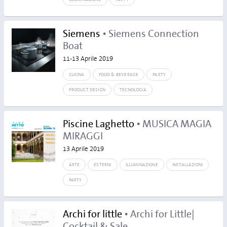
Siemens
• Siemens Connection
Boat
11-13 Aprile 2019
CUCINA
FOOD & BEVERAGE
PARTY
PRODUCT DESIGN
TECNOLOGIA
Piscine Laghetto
• MUSICA MAGIA
MIRAGGI
13 Aprile 2019
ARTE
ESTERNI
ILLUMINAZIONE
INSTALLAZIONI
PARTY
Archi for little
• Archi for Little|
Cocktail & Sale