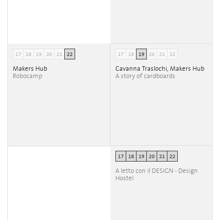
17
18
19
20
21
22
17
18
19
20
21
22
Makers Hub
Cavanna Traslochi, Makers Hub
Robocamp
A story of cardboards
17
18
19
20
21
22
A letto con il DESIGN - Design
Hostel