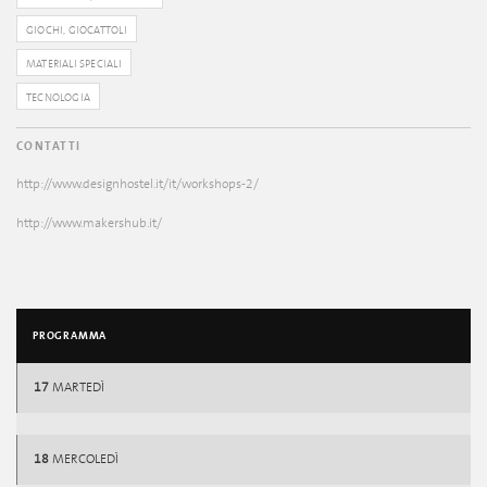
GIOCHI, GIOCATTOLI
MATERIALI SPECIALI
TECNOLOGIA
CONTATTI
http://www.designhostel.it/it/workshops-2/
http://www.makershub.it/
PROGRAMMA
17
MARTEDÌ
18
MERCOLEDÌ