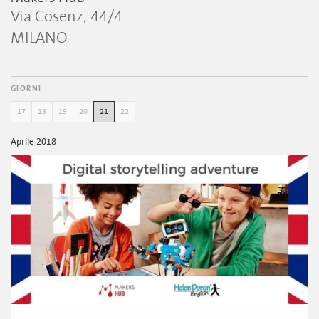
Via Cosenz, 44/4
MILANO
GIORNI
17
18
19
20
21
22
Aprile 2018