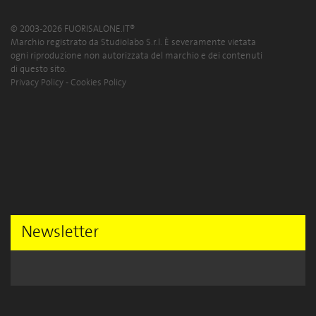
© 2003-2026 FUORISALONE.IT®
Marchio registrato da Studiolabo S.r.l. È severamente vietata
ogni riproduzione non autorizzata del marchio e dei contenuti
di questo sito.
Privacy Policy
-
Cookies Policy
Newsletter