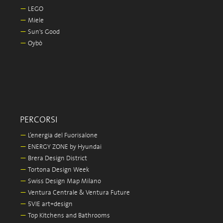
—
LEGO
—
Miele
—
Sun's Good
—
Oybò
PERCORSI
—
L’energia del Fuorisalone
—
ENERGY ZONE by Hyundai
—
Brera Design District
—
Tortona Design Week
—
Swiss Design Map Milano
—
Ventura Centrale & Ventura Future
—
5VIE art+design
—
Top Kitchens and Bathrooms