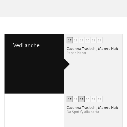
17
18
19
20
21
22
Vedi anche...
Cavanna Traslochi, Makers Hub
Paper Piano
17
18
19
20
21
22
Cavanna Traslochi, Makers Hub
Da Spotify alla carta