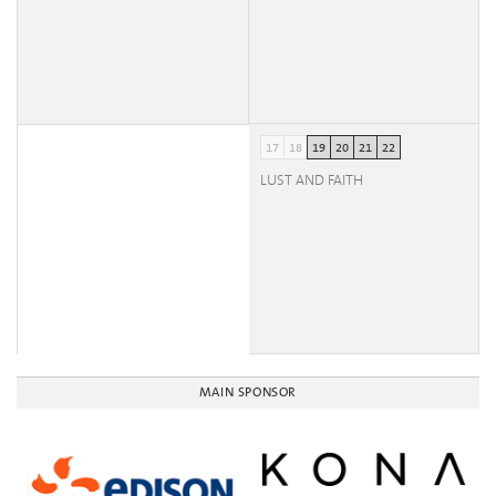
17
18
19
20
21
22
LUST AND FAITH
MAIN SPONSOR