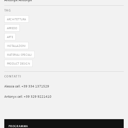
Antonyx Antonyx
TAG
ARCHITETTURA
ARREDO
ARTE
INSTALLAZIONI
MATERIALI SPECIALI
PRODUCT DESIGN
CONTATTI
Alessia cell. +39 334 1371529
Antonyx cell. +39 329 9221410
PROGRAMMA