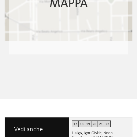
MAPPA
17
18
19
20
21
22
Vedi anche...
Haigō, Igor Giskic, Noon