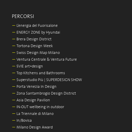
PERCORSI
—
L’energia del Fuorisalone
—
ENERGY ZONE by Hyundai
—
Brera Design District
—
Tortona Design Week
—
Swiss Design Map Milano
—
Ventura Centrale & Ventura Future
—
5VIE art+design
—
Top Kitchens and Bathrooms
—
Superstudio Più | SUPERDESIGN SHOW
—
Porta Venezia In Design
—
Zona Santambrogio Design District
—
Asia Design Pavilion
—
IN-OUT wellbeing in outdoor
—
La Triennale di Milano
—
In/Bovisa
—
Milano Design Award