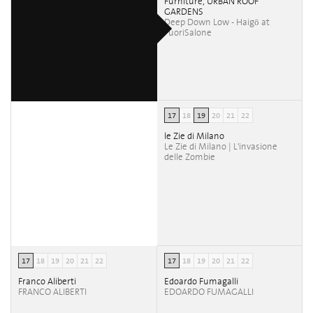
Furniture, URBAN ROOF
GARDENS
Deep Down Low - Haigō at
FuoriSalone
17
18
19
20
21
22
le Zie di Milano
Le Zie di Milano | L'invasione
delle Zombie
17
18
19
20
21
22
17
18
19
20
21
22
Franco Aliberti
Edoardo Fumagalli
FRANCO ALIBERTI
EDOARDO FUMAGALLI