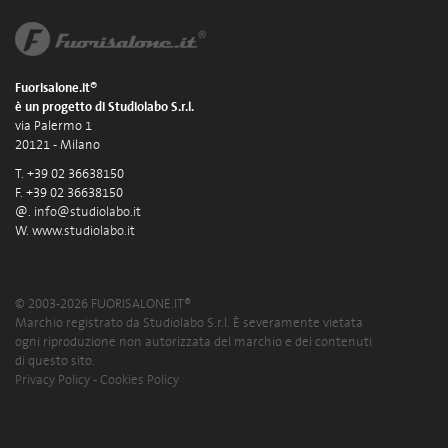
Fuorisalone.it®
è un progetto di Studiolabo S.r.l.
via Palermo 1
20121 - Milano
T. +39 02 36638150
F. +39 02 36638150
@.
info@studiolabo.it
W.
www.studiolabo.it
© 2003-2026 FUORISALONE.IT®
Marchio registrato da Studiolabo S.r.l. È severamente vietata
ogni riproduzione non autorizzata del marchio e dei contenuti
di questo sito.
Privacy Policy
-
Cookies Policy