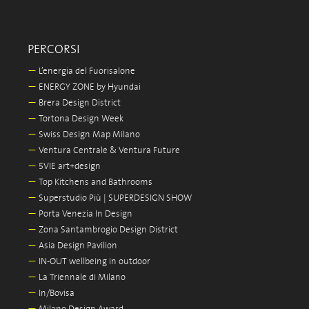
PERCORSI
—
L’energia del Fuorisalone
—
ENERGY ZONE by Hyundai
—
Brera Design District
—
Tortona Design Week
—
Swiss Design Map Milano
—
Ventura Centrale & Ventura Future
—
5VIE art+design
—
Top Kitchens and Bathrooms
—
Superstudio Più | SUPERDESIGN SHOW
—
Porta Venezia In Design
—
Zona Santambrogio Design District
—
Asia Design Pavilion
—
IN-OUT wellbeing in outdoor
—
La Triennale di Milano
—
In/Bovisa