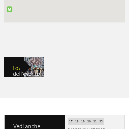
Foto
dell'evento
“Don’t call me..
Dafne” by Elena
Salmistraro
Stefania
Tagliabue
17
18
19
20
21
22
Vedi anche...