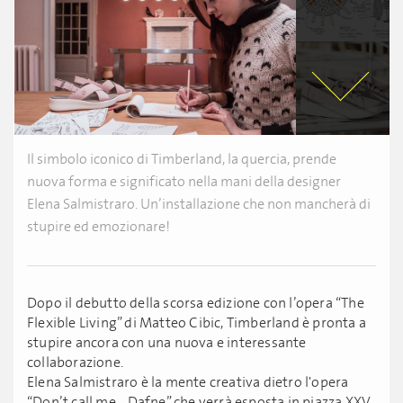
Il simbolo iconico di Timberland, la quercia, prende
nuova forma e significato nella mani della designer
Elena Salmistraro. Un’installazione che non mancherà di
stupire ed emozionare!
Dopo il debutto della scorsa edizione con l’opera “The
Flexible Living” di Matteo Cibic, Timberland è pronta a
stupire ancora con una nuova e interessante
collaborazione.
Elena Salmistraro è la mente creativa dietro l'opera
“Don’t call me... Dafne” che verrà esposta in piazza XXV