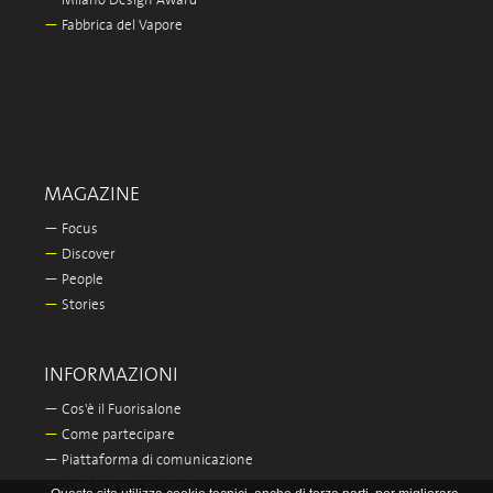
—
Milano Design Award
—
Fabbrica del Vapore
MAGAZINE
—
Focus
—
Discover
—
People
—
Stories
INFORMAZIONI
—
Cos'è il Fuorisalone
—
Come partecipare
—
Piattaforma di comunicazione
—
Logistica e spedizioni