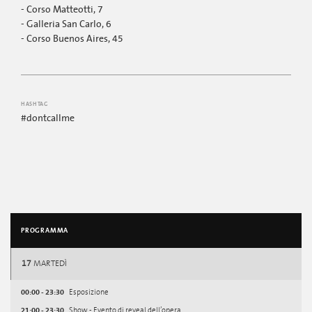
- Corso Matteotti, 7
- Galleria San Carlo, 6
- Corso Buenos Aires, 45
HASHTAG
#dontcallme
PROGRAMMA
17
MARTEDÌ
00:00 - 23:30
Esposizione
21:00 - 23:30
Show - Evento di reveal dell’opera