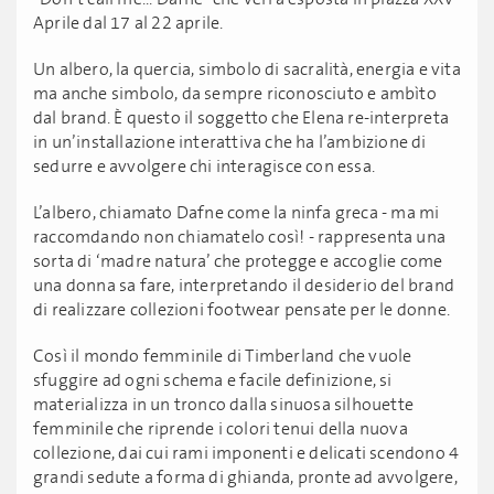
Aprile dal 17 al 22 aprile.
Un albero, la quercia, simbolo di sacralità, energia e vita
ma anche simbolo, da sempre riconosciuto e ambìto
dal brand. È questo il soggetto che Elena re-interpreta
in un’installazione interattiva che ha l’ambizione di
sedurre e avvolgere chi interagisce con essa.
L’albero, chiamato Dafne come la ninfa greca - ma mi
raccomdando non chiamatelo così! - rappresenta una
sorta di ‘madre natura’ che protegge e accoglie come
una donna sa fare, interpretando il desiderio del brand
di realizzare collezioni footwear pensate per le donne.
Così il mondo femminile di Timberland che vuole
sfuggire ad ogni schema e facile definizione, si
materializza in un tronco dalla sinuosa silhouette
femminile che riprende i colori tenui della nuova
collezione, dai cui rami imponenti e delicati scendono 4
grandi sedute a forma di ghianda, pronte ad avvolgere,