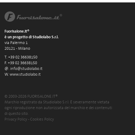
Fuorisalone.it®
è un progetto di Studiolabo S.r.l.
via Palermo 1
20121 - Milano
T. +39 02 36638150
F. +39 02 36638150
@.
info@studiolabo.it
W.
www.studiolabo.it
© 2003-2026 FUORISALONE.IT®
Marchio registrato da Studiolabo S.r.l. È severamente vietata
ogni riproduzione non autorizzata del marchio e dei contenuti
di questo sito.
Privacy Policy
-
Cookies Policy