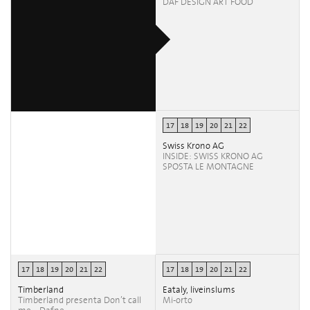
DAF DESIGN ART FOOD
17
18
19
20
21
22
Swiss Krono AG
INSIDE: SWISS KRONO AG
SPOSTA LE MONTAGNE
17
18
19
20
21
22
17
18
19
20
21
22
Timberland
Eataly, liveinslums
Timberland presenta Don’t call
Mi-orto