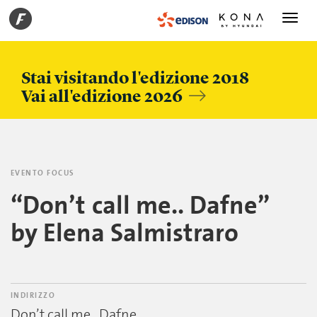
Toggle
navigati
Stai visitando l'edizione 2018
Vai all'edizione 2026
EVENTO FOCUS
“Don’t call me.. Dafne”
by Elena Salmistraro
INDIRIZZO
Don’t call me.. Dafne