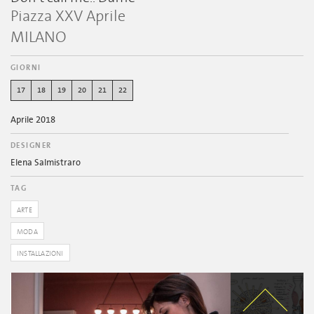
Piazza XXV Aprile
MILANO
GIORNI
17
18
19
20
21
22
Aprile 2018
DESIGNER
Elena Salmistraro
TAG
ARTE
MODA
INSTALLAZIONI