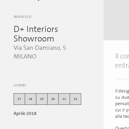
INDIRIZZO
D+ Interiors
Showroom
Via San Damiano, 5
Il c
MILANO
entr
GIORNI
Il des
su due
17
18
19
20
21
22
pensato
cui il 
Aprile 2018
alla t
Questo