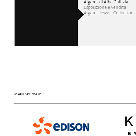
Algares di Alba Gallizia
Esposizione e vendita
Algares Jewels Collection
MAIN SPONSOR