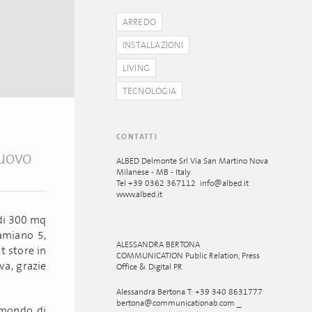
ARREDO
INSTALLAZIONI
LIVING
TECNOLOGIA
CONTATTI
uovo
ALBED Delmonte Srl Via San Martino Nova
Milanese - MB - Italy
Tel +39 0362 367112 info@albed.it
www.albed.it
 di 300 mq
Damiano 5,
ALESSANDRA BERTONA
t store in
COMMUNICATION Public Relation, Press
va, grazie
Office & Digital PR
Alessandra Bertona T: +39 340 8631777
bertona@communicationab.com _
 mondo di