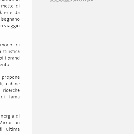
www.communicationab.com
rmette di
ibrerie da
idisegnano
un viaggio
 modo di
 stilistica
i i brand
ento.
i propone
i, cabine
o ricerche
i di fama
inergia di
 Mirror: un
di ultima