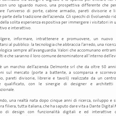
con uno sguardo nuovo, una prospettiva differente che pe
are l’universo di porte, cabine armadio, pareti divisorie e l
 parte della tradizione dell’azienda. Gli specchi di Evoluendo r
i della solita esperienza espositiva per immergere i visitatori in 
ivo e interattivo.
olgere, informare, intrattenere e promuovere, un nuovo
arsi al pubblico: la tecnologia che abbraccia l’arredo, una ricerca
ologica sempre all’avanguardia. Valori che accomunano entramb
lti e che saranno il loro comune denominatore all’interno dell’ev
è un marchio dell’azienda Delmonte srl che da oltre 50 ann
oni sul mercato (porte a battente, a scomparsa e scorrevol
o, pareti divisorie, librerie e tavoli) realizzate da un centr
ne qualificato, con le sinergie di designer e architett
azionale.
ndo, una realtà nata dopo cinque anni di ricerca, sviluppo e s
ra filiera, tutta italiana, che ha saputo dare vita a Dante Digital
o di design con funzionalità digitali e ed interattive 