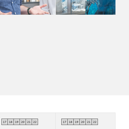
Il design di ALBED allo specchio
Il design di ALBED allo specchio
pietro cattaneo
pietro cattaneo
17
18
19
20
21
22
17
18
19
20
21
22