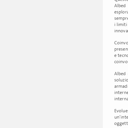
Albed 
esplor
sempre
i limit
innovat
Coinv
present
e tecn
coinvo
Albed 
soluzi
armadi
inter
intern
Evolue
un’inte
oggett