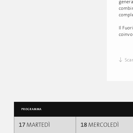
gener
combi
comple
Il Fuor
coinvo
Scar
PROGRAMMA
17
MARTEDÌ
18
MERCOLEDÌ