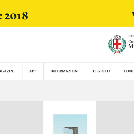
e 2018
AGAZINE
APP
INFORMAZIONI
IL GIOCO
CONT
ARSI
SPOTIFY
LOGISTICA E SPEDIZIONI
CRANIO CREATIONS
LEGO
MIELE
SUN'S GOOD
OYBÒ