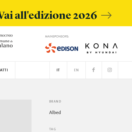
Vai all'edizione 2026
ATTI
IT
EN
BRAND
Albed
TAG