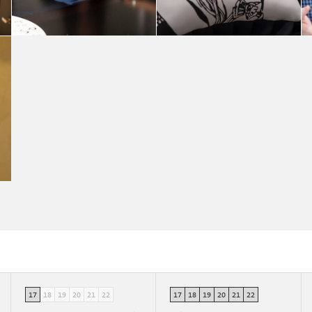
Il design di ALBED allo specchio
Il design di ALBED allo specchio
Aurora Saita
pietro cattaneo
17
18
19
20
21
22
17
18
19
20
21
22