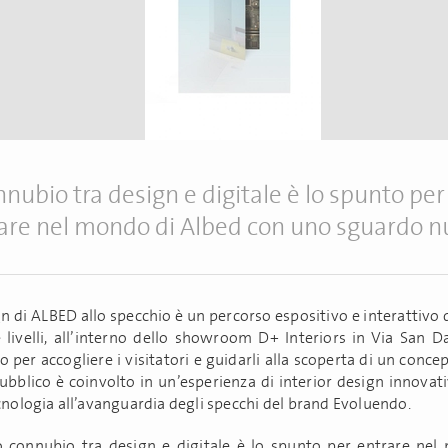
onnubio tra design e digitale è lo spunto per
are nel mondo di Albed con uno sguardo n
ign di ALBED allo specchio è un percorso espositivo e interattivo
 livelli, all’interno dello showroom D+ Interiors in Via San 
 per accogliere i visitatori e guidarli alla scoperta di un concep
pubblico è coinvolto in un’esperienza di interior design innovati
ecnologia all’avanguardia degli specchi del brand Evoluendo.
 connubio tra design e digitale è lo spunto per entrare nel