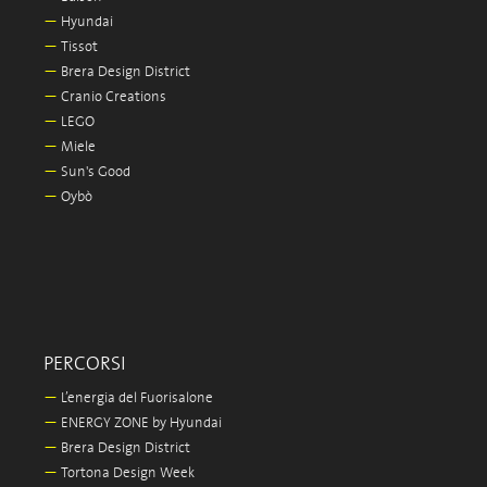
—
Hyundai
—
Tissot
—
Brera Design District
—
Cranio Creations
—
LEGO
—
Miele
—
Sun's Good
—
Oybò
PERCORSI
—
L’energia del Fuorisalone
—
ENERGY ZONE by Hyundai
—
Brera Design District
—
Tortona Design Week