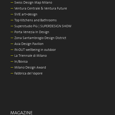
—
Swiss Design Map Milano
—
Ventura Centrale & Ventura Future
—
5VIE art+design
—
Top Kitchens and Bathrooms
—
Superstudio Più | SUPERDESIGN SHOW
—
Porta Venezia In Design
—
Zona Santambrogio Design District
—
Asia Design Pavilion
—
IN-OUT wellbeing in outdoor
—
La Triennale di Milano
—
In/Bovisa
—
Milano Design Award
—
Fabbrica del Vapore
MAGAZINE