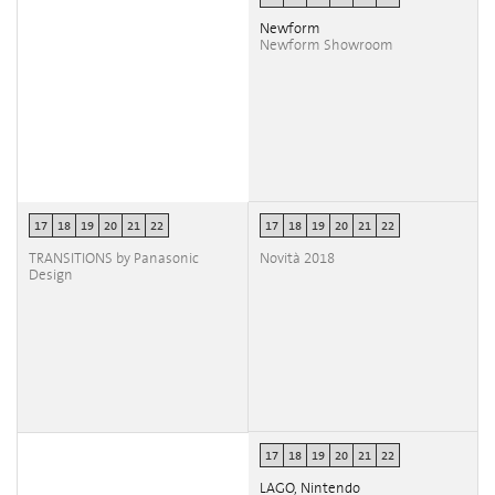
Newform
Newform Showroom
17
18
19
20
21
22
17
18
19
20
21
22
TRANSITIONS by Panasonic
Novità 2018
Design
17
18
19
20
21
22
LAGO, Nintendo