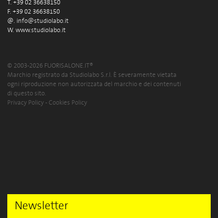
T. +39 02 36638150
F. +39 02 36638150
@.
info@studiolabo.it
W.
www.studiolabo.it
© 2003-2026 FUORISALONE.IT®
Marchio registrato da Studiolabo S.r.l. È severamente vietata
ogni riproduzione non autorizzata del marchio e dei contenuti
di questo sito.
Privacy Policy
-
Cookies Policy
Newsletter