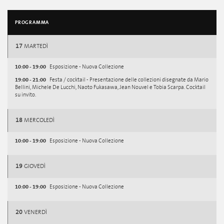
PROGRAMMA
17
MARTEDÌ
10:00 - 19:00
Esposizione - Nuova Collezione
19:00 - 21:00
Festa / cocktail - Presentazione delle collezioni disegnate da Mario
Bellini, Michele De Lucchi, Naoto Fukasawa, Jean Nouvel e Tobia Scarpa. Cocktail
su invito.
18
MERCOLEDÌ
10:00 - 19:00
Esposizione - Nuova Collezione
19
GIOVEDÌ
10:00 - 19:00
Esposizione - Nuova Collezione
20
VENERDÌ