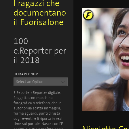
I ragazzi che
documentano
il Fuorisalone
—
100
e.Reporter per
il 2018
FILTRA PER NOME
Select an Option
E.Reporter: Reporter digitale.
Soggetto con macchina
fotografica o telefono, che in
autonomia scatta immagini,
ferma sguardi, punti di vista
sugli eventi, e li riporta in real
time sul portale. Nasce con l’E-