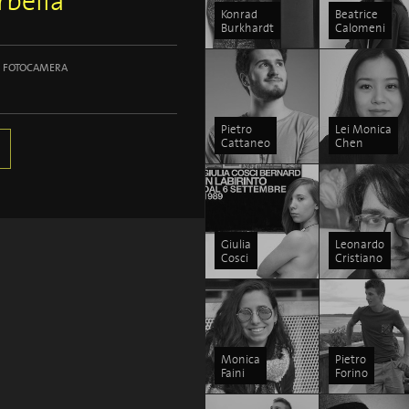
rbella
Konrad
Beatrice
Burkhardt
Calomeni
FOTOCAMERA
Pietro
Lei Monica
Cattaneo
Chen
Giulia
Leonardo
Cosci
Cristiano
Monica
Pietro
Faini
Forino