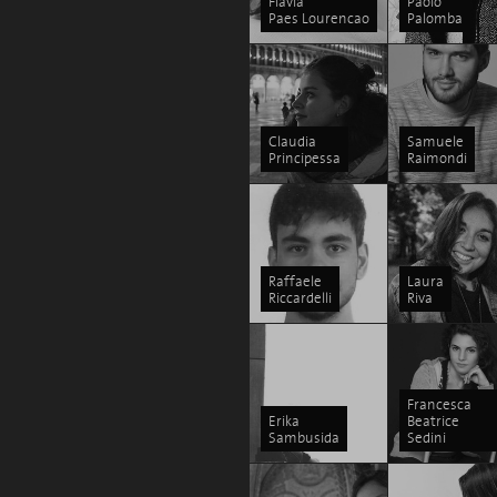
Flavia
Paolo
Paes Lourencao
Palomba
Claudia
Samuele
Principessa
Raimondi
Raffaele
Laura
Riccardelli
Riva
Francesca
Erika
Beatrice
Sambusida
Sedini