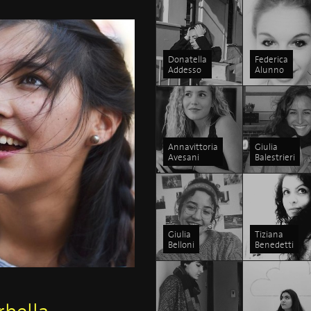
Donatella
Federica
Addesso
Alunno
Annavittoria
Giulia
Avesani
Balestrieri
Giulia
Tiziana
Belloni
Benedetti