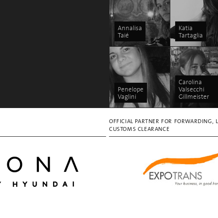
Annalisa
Katia
Taié
Tartaglia
Carolina
Penelope
Valsecchi
Vaglini
Gillmeister
OFFICIAL PARTNER FOR FORWARDING, 
CUSTOMS CLEARANCE