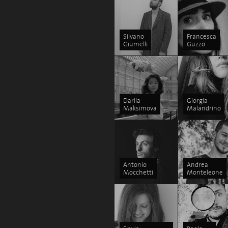
Silvano
Francesca
Giumelli
Guzzo
Dariia
Giorgia
Maksimova
Malandrino
Antonio
Andrea
Mocchetti
Monteleone