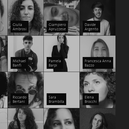
Giulia
Giampiero
Davide
Ambrosi
Apruzzese
Argento
Michael
Pamela
Francesca Anna
Banfi
Barpi
Bazzo
Riccardo
Sara
Elena
Bertani
Brambilla
Brocchi