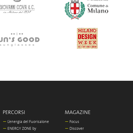
PERCORSI
MAGAZINE
—
L’energia del Fuorisalone
—
Focus
—
ENERGY ZONE by
—
Discover