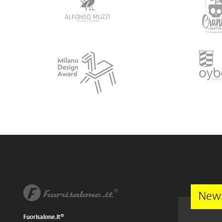
News
Fuorisalone.it®