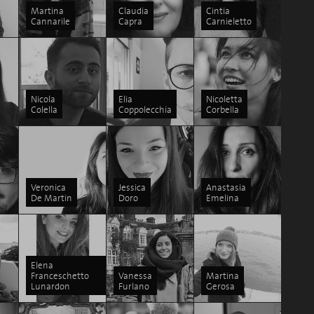
Martina
Claudia
Cintia
Cannarile
Capra
Carnieletto
Nicola
Elia
Nicoletta
Colella
Coppolecchia
Corbella
Veronica
Jessica
Anastasia
De Martin
Doro
Emelina
Elena
Franceschetto
Vanessa
Martina
Lunardon
Furlano
Gerosa