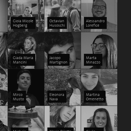
Gioia Micole
Octavian
Alessandro
Hogberg
Husoschi
Lorefice
Giada Maria
Jacopo
Marta
Mancini
Martignon
Minazzo
Mirco
Eleonora
Martina
Musto
Nava
Omenetto