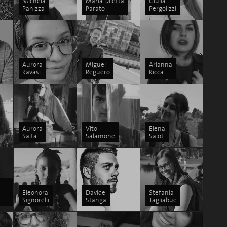
Michela
Maria Diletta
Giulia
Panizza
Parato
Pergolizzi
Aurora
Miguel
Arianna
Ravasi
Reguero
Ricca
Aurora
Vito
Elena
Saita
Salamone
Salot
Eleonora
Davide
Stefania
Signorelli
Stanga
Tagliabue