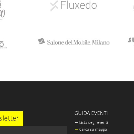
GUIDA EVENTI
letter
—
Lista degli eventi
—
Cerca su mappa