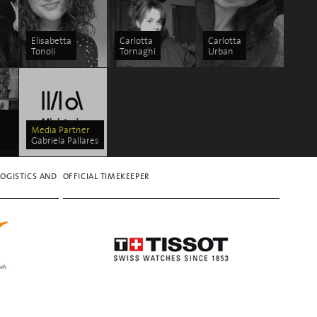
Elisabetta
Carlotta
Carlotta
Tonoli
Tornaghi
Urban
Media Partner
Gabriela Pallares
LOGISTICS AND
OFFICIAL TIMEKEEPER