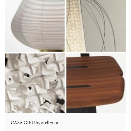
CASA GIFU by atelier oï