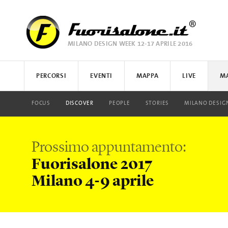
MILANO DESIGN WEEK 12-17 APRILE 2016
FUORISALONE.IT
PERCORSI
EVENTI
MAPPA
LIVE
M
LISTA
FOTO
FOCUS
COS'È IL FUORISALONE
IMMAGINI
E.REPORTER
DISCOVER
MAPPA
PEOPLE
COME PARTECIPARE
INSTAGRAM
MILANO DESIGN AWARD
STORIES
ASUS
COME COMUNIC
MILANO DESIG
HYUNDAI
Prossimo appuntamento:
Fuorisalone 2017
Milano 4-9 aprile