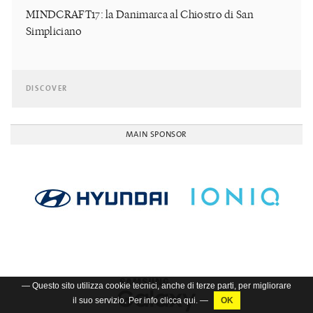
MINDCRAFT17: la Danimarca al Chiostro di San
Simpliciano
DISCOVER
MAIN SPONSOR
— Questo sito utilizza cookie tecnici, anche di terze parti, per migliorare
il suo servizio. Per info clicca
qui
. —