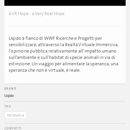
a VR Hope - a Very Real Hope
Uqido a fianco di WWF Ricerche e Progetti per
sensibilizzare, attraverso la Realtà Virtuale Immersiva,
l’opinione pubblica relativamente all’impatto umano
sull’ambiente e sull’habitat di specie animali in via di
estinzione. Un viaggio per alimentare la speranza, una
speranza che non è virtuale, è reale.
BRAND
Uqido
TAG
TECNOLOGIA
CONTATTI