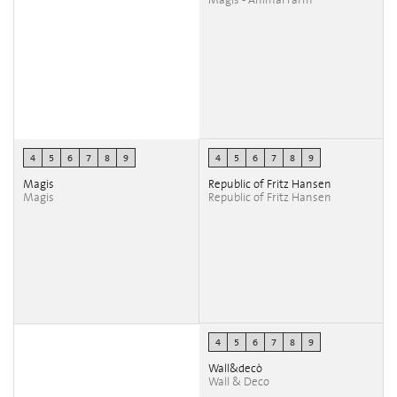
Magis - Animal Farm
4
5
6
7
8
9
4
5
6
7
8
9
Magis
Republic of Fritz Hansen
Magis
Republic of Fritz Hansen
4
5
6
7
8
9
Wall&decò
Wall & Deco