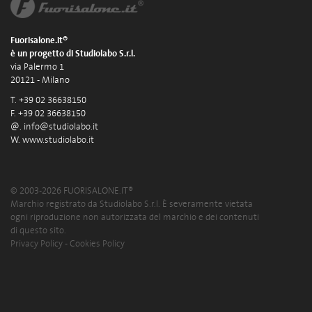
Fuorisalone.it®
è un progetto di Studiolabo S.r.l.
via Palermo 1
20121 - Milano
T. +39 02 36638150
F. +39 02 36638150
@.
info@studiolabo.it
W.
www.studiolabo.it
© 2003-2026 FUORISALONE.IT®
Marchio registrato da Studiolabo S.r.l. È severamente vietata
ogni riproduzione non autorizzata del marchio e dei contenuti
di questo sito.
Privacy Policy
-
Cookies Policy