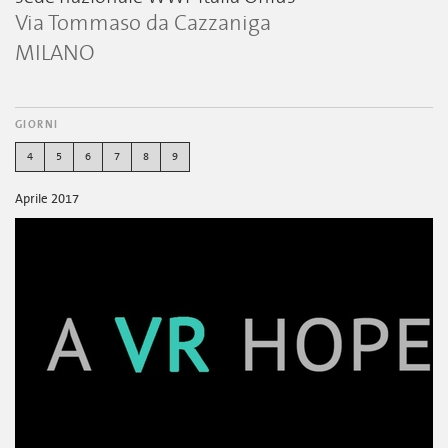
Via Tommaso da Cazzaniga
MILANO
GIORNI
4
5
6
7
8
9
Aprile 2017