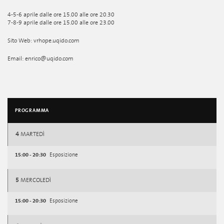
4-5-6 aprile dalle ore 15.00 alle ore 20.30
7-8-9 aprile dalle ore 15.00 alle ore 23.00
Sito Web: vrhope.uqido.com
Email: enrico@uqido.com
PROGRAMMA
4
MARTEDÌ
15:00 - 20:30
Esposizione
5
MERCOLEDÌ
15:00 - 20:30
Esposizione