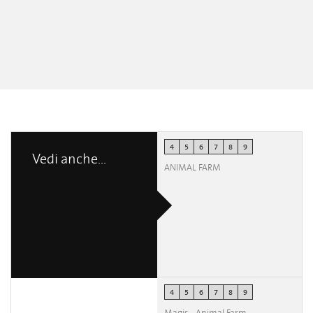
4
5
6
7
8
9
Vedi anche...
ANIMAL FARM
4
5
6
7
8
9