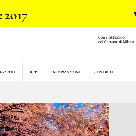
e 2017
AGAZINE
APP
INFORMAZIONI
CONTATTI
ARSI
ACER
DOVE ALLOGGIARE
BLAUER
BRERA DESIGN DISTRICT
COME RAGGIUNGERE MILANO
HOMEAWAY
SALONE DE
CREAT