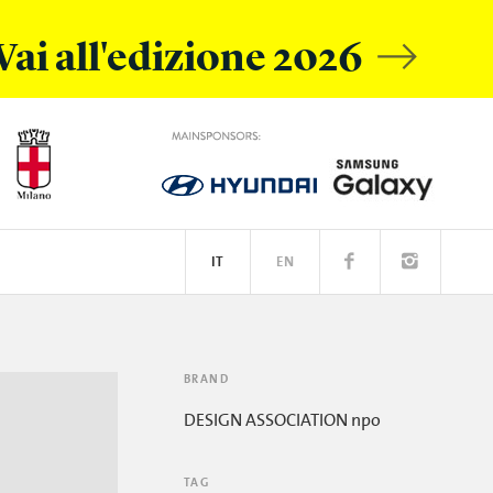
Vai all'edizione 2026
IT
EN
L MOBILE
IVE ACADEMY
SPOTIFY
BRAND
DESIGN ASSOCIATION npo
TAG