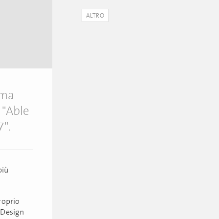
ALTRO
ima
a "Able
".
più
roprio
 Design