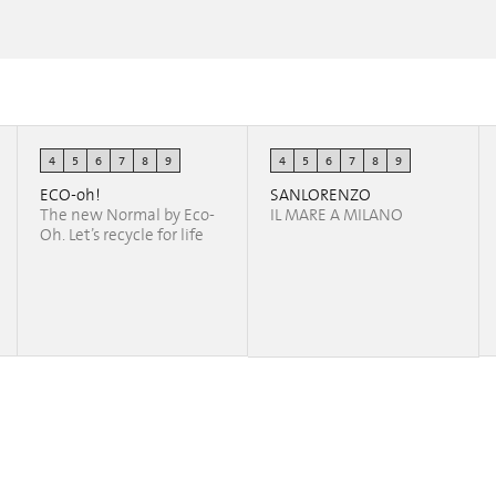
K a
ABLE AND PARTNERS JAPAN DESIGN WEEK a
ABLE AND PARTNERS JAPAN DESIGN WEEK a
4
5
6
7
8
9
4
5
6
7
8
9
MILANO 2017
MILANO 2017
Erika Sambusida
Valentina Ramaccioni
ECO-oh!
SANLORENZO
The new Normal by Eco-
IL MARE A MILANO
Oh. Let’s recycle for life