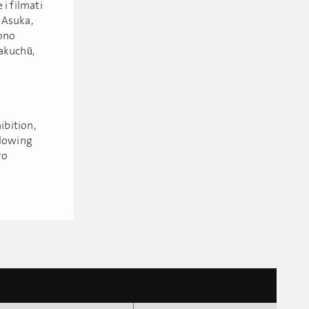
i filmati
, Asuka,
sono
Jakuchū,
d
ibition,
 Glowing
ro