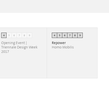
ABLE AND PARTNERS JAPAN DESIGN WEEK a
4
5
6
7
8
9
4
5
6
7
8
9
MILANO 2017
Laura Gonzalez
Opening Event |
Repower
Triennale Design Week
Homo Mobilis
2017