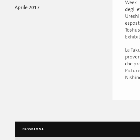
Week. 
Aprile 2017
degli e
Ureshi
esposte
Toshus
Exhibit
La Taku
proven
che pre
Picture
Nishin
PROGRAMMA