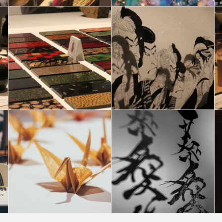
K a
ABLE AND PARTNERS JAPAN DESIGN WEEK a
ABLE AND PARTNERS JAPAN DESIGN WEEK a
MILANO 2017
MILANO 2017
erica clerici
erica clerici
K a
ABLE AND PARTNERS JAPAN DESIGN WEEK a
ABLE AND PARTNERS JAPAN DESIGN WEEK a
MILANO 2017
MILANO 2017
Chiara Fiorentini
Chiara Fiorentini