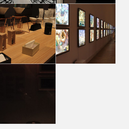
ABLE AND PARTNERS JAPAN DESIGN WEEK a
ABLE AND PARTNERS JAPAN DESIGN WEEK a
MILANO 2017
MILANO 2017
Joanna Ladesma
Martina Omenetto
ABLE AND PARTNERS JAPAN DESIGN WEEK a
ABLE AND PARTNERS JAPAN DESIGN WEEK a
MILANO 2017
MILANO 2017
Chiara Fiorentini
Chiara Fiorentini