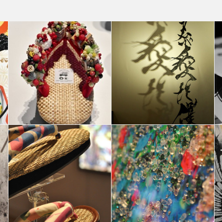
K a
ABLE AND PARTNERS JAPAN DESIGN WEEK a
ABLE AND PARTNERS JAPAN DESIGN WEEK a
MILANO 2017
MILANO 2017
Joanna Ladesma
Elisa Terbonetti