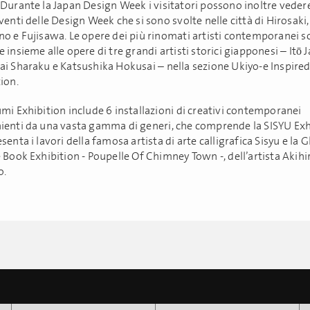
Durante la Japan Design Week i visitatori possono inoltre vedere 
venti delle Design Week che si sono svolte nelle città di Hirosaki
no e Fujisawa. Le opere dei più rinomati artisti contemporanei 
 insieme alle opere di tre grandi artisti storici giapponesi – Itō 
ai Sharaku e Katsushika Hokusai – nella sezione Ukiyo-e Inspire
ion.
mi Exhibition include 6 installazioni di creativi contemporanei
ienti da una vasta gamma di generi, che comprende la SISYU Exh
senta i lavori della famosa artista di arte calligrafica Sisyu e la
 Book Exhibition - Poupelle Of Chimney Town -, dell’artista Akihi
o.