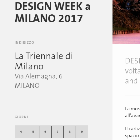
DESIGN WEEK a
MILANO 2017
INDIRIZZO
La Triennale di
DESI
Milano
volt
Via Alemagna, 6
and 
MILANO
La mos
all’av
GIORNI
I trad
4
5
6
7
8
9
spazio