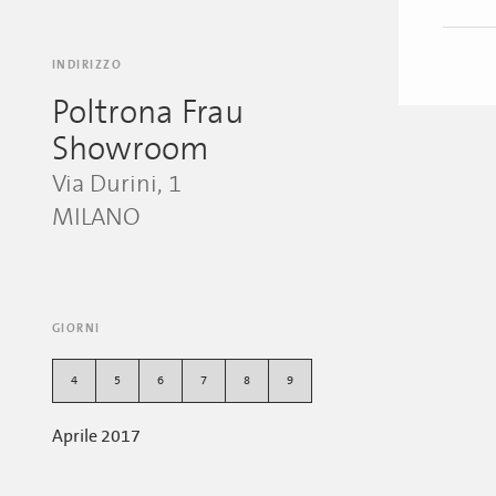
INDIRIZZO
Poltrona Frau
Showroom
Via Durini, 1
MILANO
GIORNI
4
5
6
7
8
9
Aprile 2017