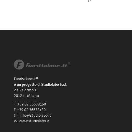
Fuorisalone.it®
è un progetto di Studiolabo S.r.l.
via Palermo 1
20121 - Milano
T. +39 02 36638150
F. +39 02 36638150
@.
info@studiolabo.it
W.
www.studiolabo.it