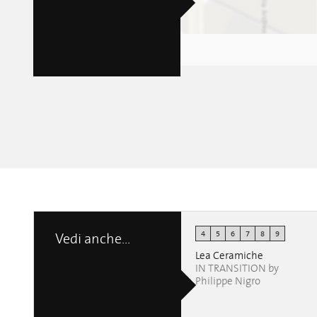
4
5
6
7
8
9
Vedi anche...
Lea Ceramiche
IN TRANSITION by
Philippe Nigro