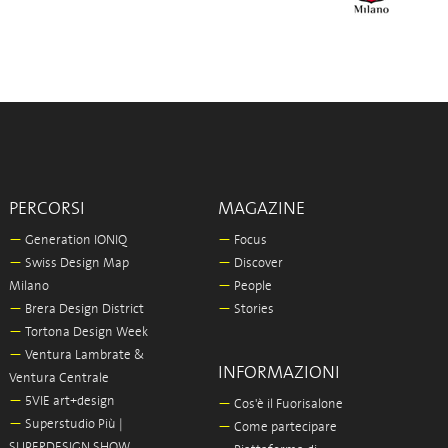
PERCORSI
MAGAZINE
—
Generation IONIQ
—
Focus
—
Swiss Design Map
—
Discover
Milano
—
People
—
Brera Design District
—
Stories
—
Tortona Design Week
—
Ventura Lambrate &
INFORMAZIONI
Ventura Centrale
—
5VIE art+design
—
Cos'è il Fuorisalone
—
Superstudio Più |
—
Come partecipare
SUPERDESIGN SHOW