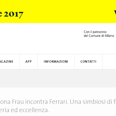
e 2017
AGAZINE
APP
INFORMAZIONI
CONTATTI
ARSI
ACER
DOVE ALLOGGIARE
BLAUER
BRERA DESIGN DISTRICT
COME RAGGIUNGERE MILANO
HOMEAWAY
SALONE DE
CREAT
rona Frau incontra Ferrari. Una simbiosi di 
ria ed eccellenza.