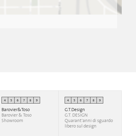
4
5
6
7
8
9
4
5
6
7
8
9
Barovier&Toso
G.T.Design
Barovier & Toso
G.T. DESIGN
Showroom
Quarant'anni di sguardo
libero sul design