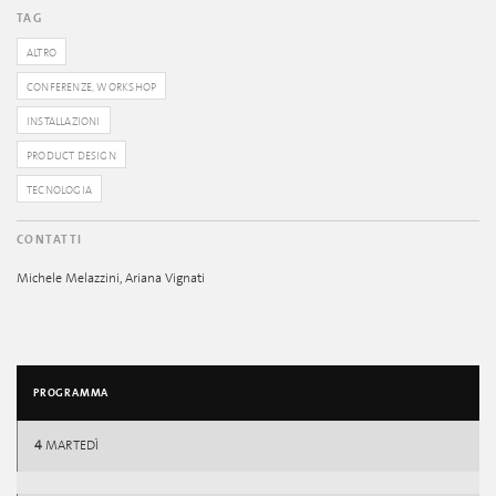
TAG
ALTRO
CONFERENZE, WORKSHOP
INSTALLAZIONI
PRODUCT DESIGN
TECNOLOGIA
CONTATTI
Michele Melazzini, Ariana Vignati
PROGRAMMA
4
MARTEDÌ