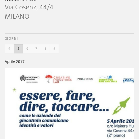
Via Cosenz, 44/4
MILANO
GIORNI
4
5
6
7
8
9
Aprile 2017