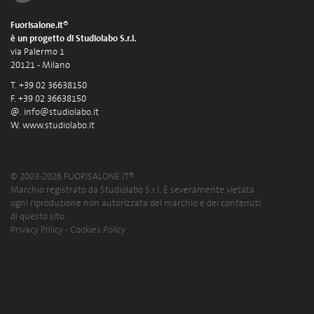
Fuorisalone.it®
è un progetto di Studiolabo S.r.l.
via Palermo 1
20121 - Milano
T. +39 02 36638150
F. +39 02 36638150
@.
info@studiolabo.it
W.
www.studiolabo.it
© 2003-2026 FUORISALONE.IT®
Marchio registrato da Studiolabo S.r.l. È severamente vietata
ogni riproduzione non autorizzata del marchio e dei contenuti
di questo sito.
Privacy Policy
-
Cookies Policy