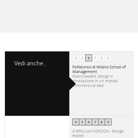
4
5
6
7
8
9
Vedi anche...
Politecnico di Milano School of
Management
Overcrowded. Design e
innovazione in un mondo
sommerso di idee
4
5
6
7
8
9
A letto con il DESIGN - Design
Hostel