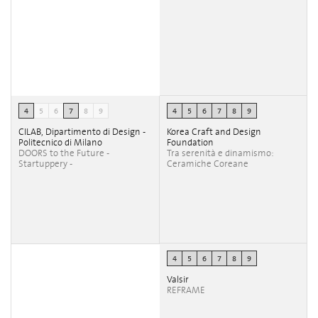
4
5
6
7
8
9
4
5
6
7
8
9
CILAB, Dipartimento di Design -
Korea Craft and Design
Politecnico di Milano
Foundation
DOORS to the Future -
Tra serenità e dinamismo:
Startuppery -
Ceramiche Coreane
4
5
6
7
8
9
Valsir
REFRAME