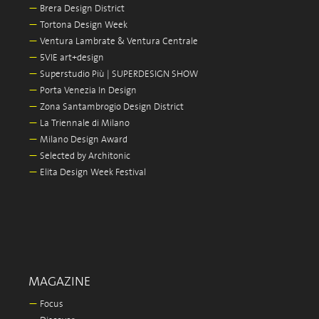
—
Brera Design District
—
Tortona Design Week
—
Ventura Lambrate & Ventura Centrale
—
5VIE art+design
—
Superstudio Più | SUPERDESIGN SHOW
—
Porta Venezia In Design
—
Zona Santambrogio Design District
—
La Triennale di Milano
—
Milano Design Award
—
Selected by Architonic
—
Elita Design Week Festival
MAGAZINE
—
Focus