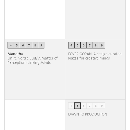
4
5
6
7
8
9
4
5
6
7
8
9
Manerba
FOYER GORANI A design curated
Unire Nord e Sud/ A Matter of
Piazza for creative minds
Perception: Linking Minds
4
5
6
7
8
9
DAWN TO PRODUCITON