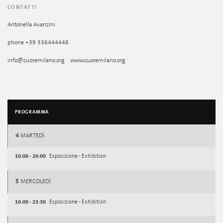
CONTATTI
Antonella Avanzini
phone +39 336444448
info@cuoremilano.org www.cuoremilano.org
PROGRAMMA
4
MARTEDÌ
10:00 - 20:00
Esposizione - Exhibition
5
MERCOLEDÌ
10:00 - 23:30
Esposizione - Exhibition