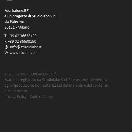
Fuorisalone.it®
è un progetto di Studiolabo S.r.l.
via Palermo 1
20121 - Milano
T. +39 02 36638150
F. +39 02 36638150
@.
info@studiolabo.it
W.
www.studiolabo.it
© 2003-2026 FUORISALONE.IT®
Marchio registrato da Studiolabo S.r.l. È severamente vietata
ogni riproduzione non autorizzata del marchio e dei contenuti
di questo sito.
Privacy Policy
-
Cookies Policy