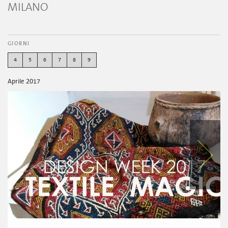
MILANO
GIORNI
4
5
6
7
8
9
Aprile 2017