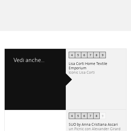
4
5
6
7
8
9
Vedi anche...
Lisa Corti Home Textile
Emporium
Iconic Lisa Corti
4
5
6
7
8
9
SUO by Anna Cristiana Ascari
un Picnic con Alexander Girard