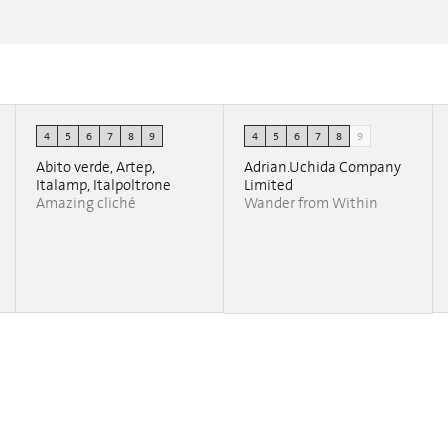
 Jaime
Caesarstone presents: Stone Age Folk by Jaime
Caesarstone presents: Stone Age Folk by Jaime
4
5
6
7
8
9
4
5
6
7
8
9
Hayon
Hayon
Miguel Reguero
Miguel Reguero
Abito verde, Artep,
Adrian.Uchida Company
Italamp, Italpoltrone
Limited
Amazing cliché
Wander from Within