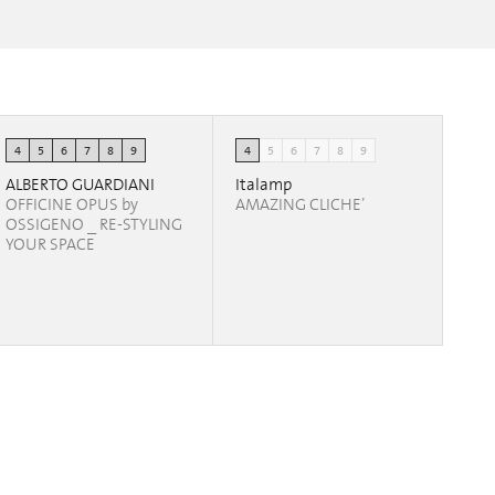
4
5
6
7
8
9
4
5
6
7
8
9
ALBERTO GUARDIANI
Italamp
OFFICINE OPUS by
AMAZING CLICHE’
OSSIGENO _ RE-STYLING
YOUR SPACE