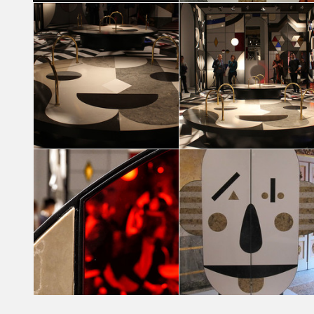
Caesarstone presents: Stone Age Folk by
Hayon
Joanna Ladesma
Caesarstone presents: Stone Age Folk by Jaime
Caesarstone presents: Stone Age Folk by
Hayon
Hayon
Diana Castro Márquez
Diana Castro Márquez