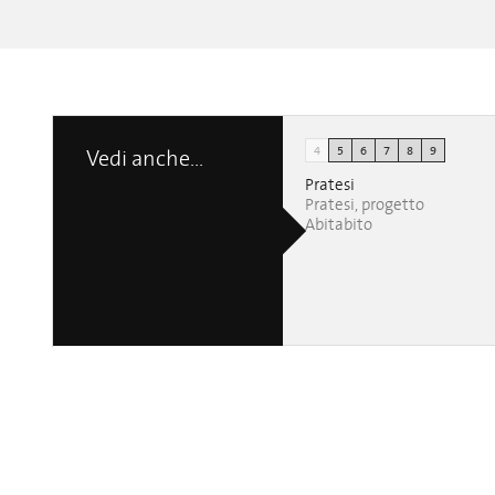
Caesarstone presents: Stone Age Folk by Jaime
Caesarstone presents: Stone Age Folk by
4
5
6
7
8
9
Vedi anche...
Hayon
Hayon
Cemal Bektas
Miguel Reguero
Pratesi
Pratesi, progetto
Abitabito