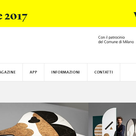
e 2017
AGAZINE
APP
INFORMAZIONI
CONTATTI
ARSI
ACER
DOVE ALLOGGIARE
BLAUER
BRERA DESIGN DISTRICT
COME RAGGIUNGERE MILANO
HOMEAWAY
SALONE DE
CREAT