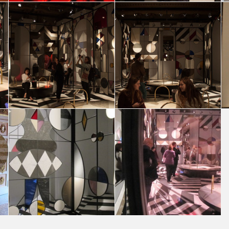
 Jaime
Caesarstone presents: Stone Age Folk by Jaime
Caesarstone presents: Stone Age Folk by Jaime
Hayon
Hayon
Paolo Palomba
Annavittoria Avesani
 Jaime
Caesarstone presents: Stone Age Folk by Jaime
Caesarstone presents: Stone Age Folk by Jaime
Hayon
Hayon
Victor Rosas
Victor Rosas