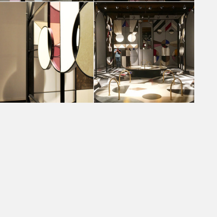
Caesarstone presents: Stone Age Folk by Jaime
Caesarstone presents: Stone Age Folk by Jaime
Hayon
Hayon
Annavittoria Avesani
Diana Castro Márquez
Caesarstone presents: Stone Age Folk by Jaime
Caesarstone presents: Stone Age Folk by Jaime
Hayon
Hayon
Violetta Breda
Penelope Vaglini