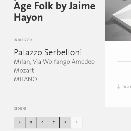
Age Folk by Jaime
Hayon
INDIRIZZO
Palazzo Serbelloni
Milan, Via Wolfango Amedeo
Mozart
MILANO
Scar
GIORNI
4
5
6
7
8
9