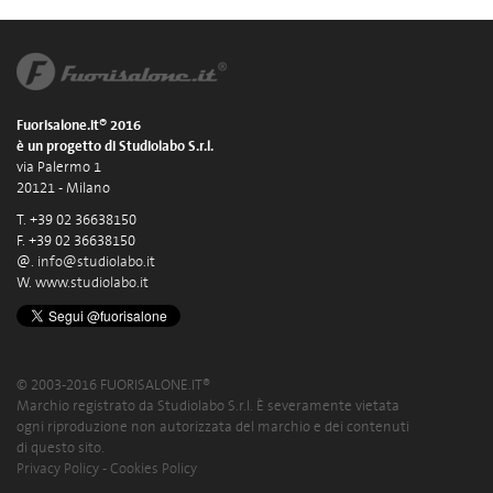
Fuorisalone.it® 2016
è un progetto di Studiolabo S.r.l.
via Palermo 1
20121 - Milano
T. +39 02 36638150
F. +39 02 36638150
@.
info@studiolabo.it
W.
www.studiolabo.it
© 2003-2016 FUORISALONE.IT®
Marchio registrato da Studiolabo S.r.l. È severamente vietata
ogni riproduzione non autorizzata del marchio e dei contenuti
di questo sito.
Privacy Policy
-
Cookies Policy