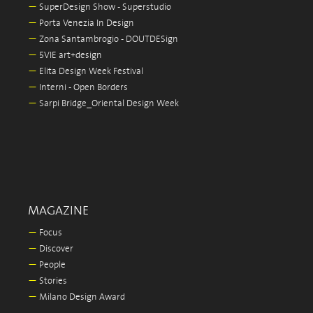
—
SuperDesign Show - Superstudio
—
Porta Venezia In Design
—
Zona Santambrogio - DOUTDESign
—
5VIE art+design
—
Elita Design Week Festival
—
Interni - Open Borders
—
Sarpi Bridge_Oriental Design Week
MAGAZINE
—
Focus
—
Discover
—
People
—
Stories
—
Milano Design Award