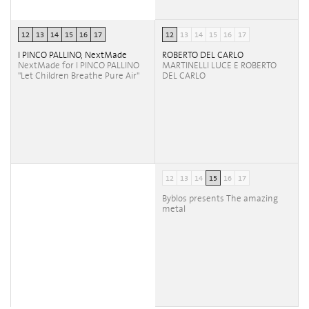
12
13
14
15
16
17
12
13
14
15
16
17
I PINCO PALLINO, NextMade
ROBERTO DEL CARLO
NextMade for I PINCO PALLINO
MARTINELLI LUCE E ROBERTO
"Let Children Breathe Pure Air"
DEL CARLO
12
13
14
15
16
17
Byblos presents The amazing
metal