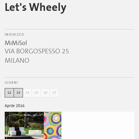
Let's Wheely
INDIRIZZO
MiMiSol
VIA BORGOSPESSO 25
MILANO
GIORNI
12
13
14
15
16
17
Aprile 2016