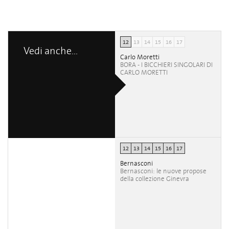
12
13
14
15
16
17
Vedi anche...
Carlo Moretti
BORA - I BICCHIERI SINGOLARI DI
CARLO MORETTI
12
13
14
15
16
17
Bernasconi
Bernasconi: le nuove propose
della collezione Ginevra