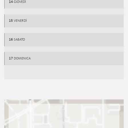
14
GIOVEDÌ
15
VENERDÌ
16
SABATO
17
DOMENICA