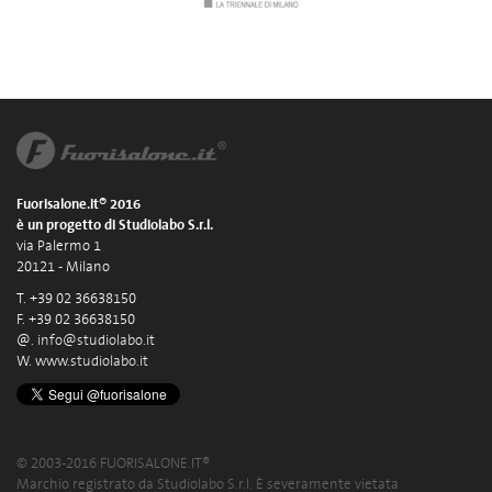
Fuorisalone.it® 2016
è un progetto di Studiolabo S.r.l.
via Palermo 1
20121 - Milano
T. +39 02 36638150
F. +39 02 36638150
@.
info@studiolabo.it
W.
www.studiolabo.it
© 2003-2016 FUORISALONE.IT®
Marchio registrato da Studiolabo S.r.l. È severamente vietata