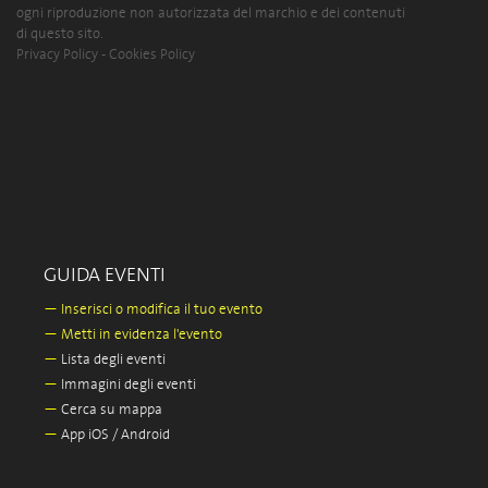
ogni riproduzione non autorizzata del marchio e dei contenuti
di questo sito.
Privacy Policy
-
Cookies Policy
GUIDA EVENTI
—
Inserisci o modifica il tuo evento
—
Metti in evidenza l'evento
—
Lista degli eventi
—
Immagini degli eventi
—
Cerca su mappa
—
App iOS / Android