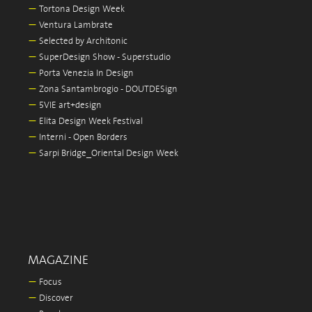
—
Tortona Design Week
—
Ventura Lambrate
—
Selected by Architonic
—
SuperDesign Show - Superstudio
—
Porta Venezia In Design
—
Zona Santambrogio - DOUTDESign
—
5VIE art+design
—
Elita Design Week Festival
—
Interni - Open Borders
—
Sarpi Bridge_Oriental Design Week
MAGAZINE
—
Focus
—
Discover