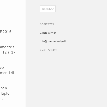
ARREDO
CONTATTI
E 2016
Cinzia Olivieri
info@memedesign.it
tamente a
0541 728492
l 12 al 17
ovo
amenti di
i con
ltiplo
 ha