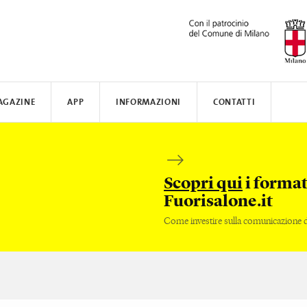
AGAZINE
APP
INFORMAZIONI
CONTATTI
ARSI
N AWARD
TISSOT
DOVE ALLOGGIARE
SAFILO
VALVERDE
COME MUOVERSI
CREATIVE ACADEMY
SALONE DEL MOBILE
FENIX NTM
Scopri qui
i format
Fuorisalone.it
Come investire sulla comunicazione de