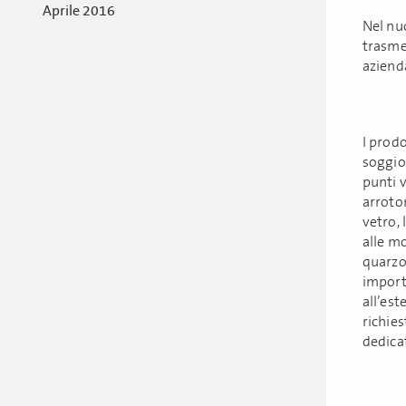
Aprile 2016
Nel nu
trasme
aziend
I prod
soggio
punti 
arroto
vetro,
alle mo
quarzo 
import
all’est
richie
dedicat