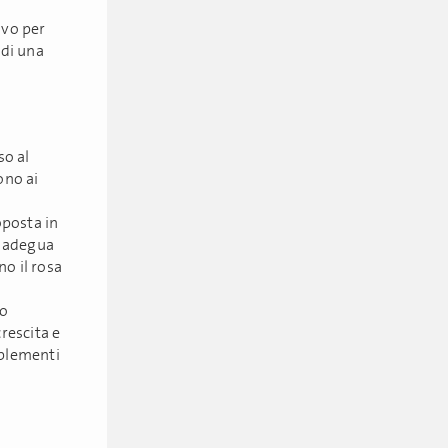
ivo per
 di una
so al
ono ai
oposta in
i adegua
no il rosa
to
crescita e
mplementi