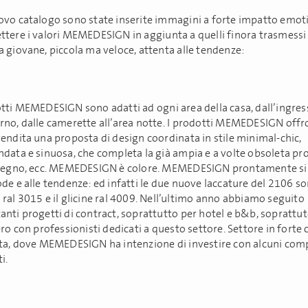
ovo catalogo sono state inserite immagini a forte impatto emot
ttere i valori MEMEDESIGN in aggiunta a quelli finora trasmessi
a giovane, piccola ma veloce, attenta alle tendenze:
otti MEMEDESIGN sono adatti ad ogni area della casa, dall’ingres
rno, dalle camerette all’area notte. I prodotti MEMEDESIGN offr
vendita una proposta di design coordinata in stile minimal-chic,
ndata e sinuosa, che completa la già ampia e a volte obsoleta pr
 legno, ecc. MEMEDESIGN è colore. MEMEDESIGN prontamente s
de e alle tendenze: ed infatti le due nuove laccature del 2106 so
ral 3015 e il glicine ral 4009. Nell’ultimo anno abbiamo seguito
anti progetti di contract, soprattutto per hotel e b&b, soprattu
ero con professionisti dedicati a questo settore. Settore in forte 
sta, dove MEMEDESIGN ha intenzione di investire con alcuni co
i.