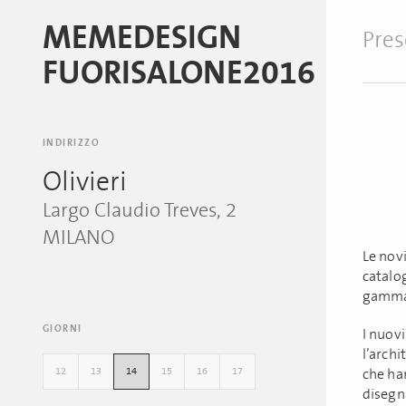
MEMEDESIGN
Pres
FUORISALONE2016
INDIRIZZO
Olivieri
Largo Claudio Treves, 2
MILANO
Le nov
catalo
gamma 
GIORNI
I nuovi
l’arch
12
13
14
15
16
17
che ha
disegn