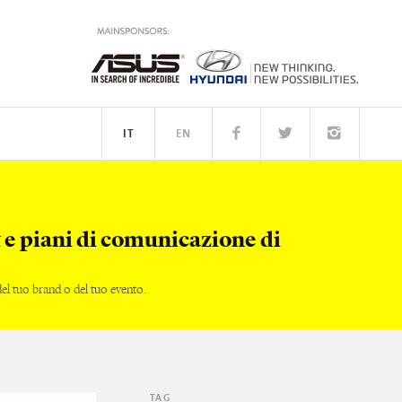
IT
EN
PEOPLE
 e piani di comunicazione di
l tuo brand o del tuo evento.
TAG