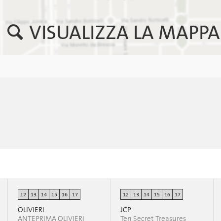
VISUALIZZA LA MAPPA
12
13
14
15
16
17
12
13
14
15
16
17
OLIVIERI
JCP
ANTEPRIMA OLIVIERI
Ten Secret Treasures