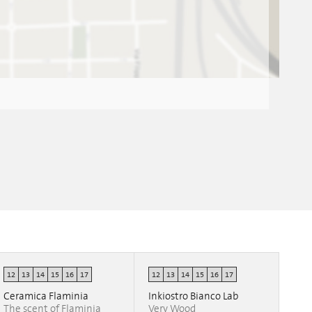
12
13
14
15
16
17
12
13
14
15
16
17
Ceramica Flaminia
Inkiostro Bianco Lab
The scent of Flaminia
Very Wood