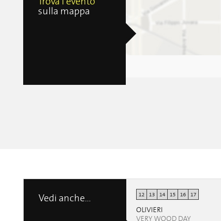
Trova l'evento
sulla mappa
12
13
14
15
16
17
Vedi anche...
OLIVIERI
VERY WOOD DAY