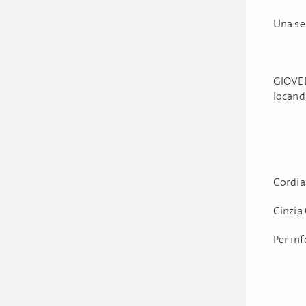
Una ser
GIOVED
locand
Cordia
Cinzia 
Per in