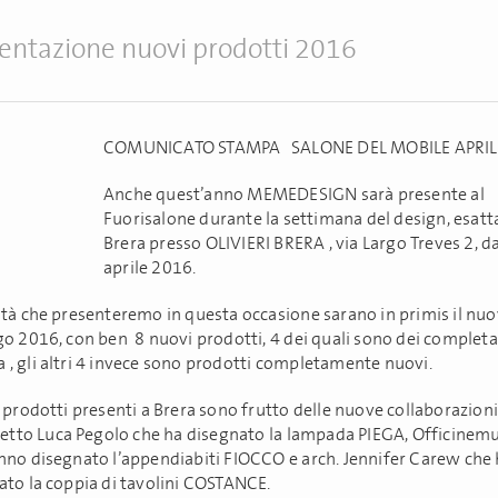
entazione nuovi prodotti 2016
COMUNICATO STAMPA SALONE DEL MOBILE APRIL
Anche quest’anno MEMEDESIGN sarà presente al
Fuorisalone durante la settimana del design, esat
Brera presso OLIVIERI BRERA , via Largo Treves 2, da
aprile 2016.
ità che presenteremo in questa occasione sarano in primis il nu
go 2016, con ben 8 nuovi prodotti, 4 dei quali sono dei complet
, gli altri 4 invece sono prodotti completamente nuovi.
 prodotti presenti a Brera sono frutto delle nuove collaborazion
itetto Luca Pegolo che ha disegnato la lampada PIEGA, Officinemu
nno disegnato l’appendiabiti FIOCCO e arch. Jennifer Carew che
ato la coppia di tavolini COSTANCE.