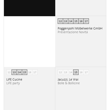
12
13
14
15
16
17
Poggenpohl Möbelwerke GmbH
Presentazione Novitá
12
13
14
15
16
17
12
13
14
15
16
17
LiFE Cucine
Jacuzzi, Le Vrai
LiFE party
Bolle & Bollicine