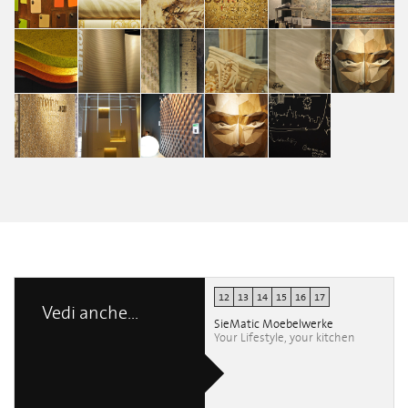
erica clerici
erica clerici
erica clerici
erica clerici
erica clerici
space&interiors
space&interiors
space&interiors
space&interiors
space&interiors
space&interior
erica clerici
erica clerici
erica clerici
erica clerici
erica clerici
erica clerici
space&interiors
space&interiors
space&interiors
space&interiors
space&interiors
space&interior
erica clerici
erica clerici
erica clerici
erica clerici
erica clerici
erica clerici
space&interiors
space&interiors
space&interiors
space&interiors
Francesca
Francesca
Francesca
Chiara
space&interiors
Ripamonti
Ripamonti
Ripamonti
Lancellotti
Ilaria Paoloni
12
13
14
15
16
17
Vedi anche...
SieMatic Moebelwerke
Your Lifestyle, your kitchen