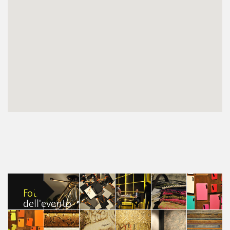
Foto
dell'evento
space&interiors
space&interiors
space&interiors
space&interiors
space&interior