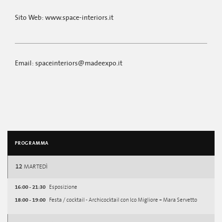
Sito Web: www.space-interiors.it
Email: spaceinteriors@madeexpo.it
PROGRAMMA
12
MARTEDÌ
16:00 - 21:30
Esposizione
18:00 - 19:00
Festa / cocktail - Archicocktail con Ico Migliore + Mara Servetto