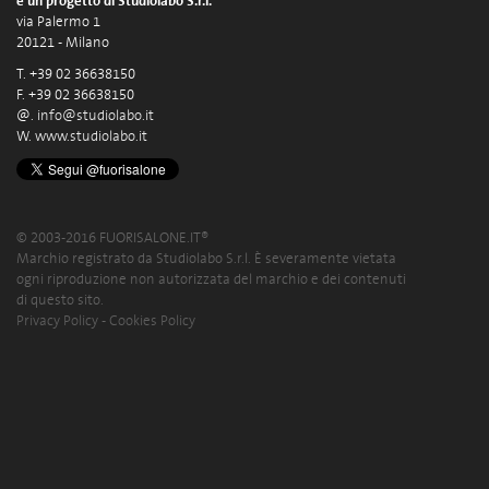
è un progetto di Studiolabo S.r.l.
via Palermo 1
20121 - Milano
T. +39 02 36638150
F. +39 02 36638150
@.
info@studiolabo.it
W.
www.studiolabo.it
© 2003-2016 FUORISALONE.IT®
Marchio registrato da Studiolabo S.r.l. È severamente vietata
ogni riproduzione non autorizzata del marchio e dei contenuti
di questo sito.
Privacy Policy
-
Cookies Policy