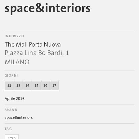
space&interiors
INDIRIZZO
The Mall Porta Nuova
Piazza Lina Bo Bardi, 1
MILANO
GIORNI
12
13
14
15
16
17
Aprile 2016
BRAND
space&interiors
TAG
ALTRO